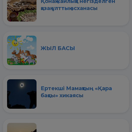
Қонақжайлыққа негізделген
қазақ ұлттық асханасы
ЖЫЛ БАСЫ
Ертекші Мамақтың «Қара
бақсы» хикаясы