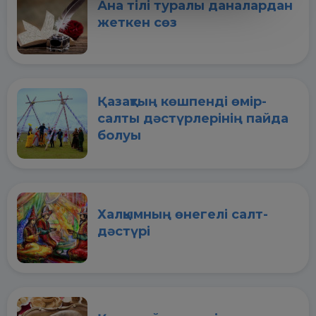
Ана тілі туралы даналардан
жеткен сөз
Қазақтың көшпенді өмір-
салты дәстүрлерінің пайда
болуы
Халқымның өнегелі салт-
дәстүрі