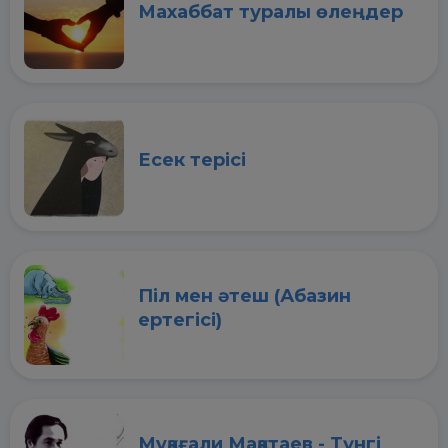
Махаббат туралы өлеңдер
Есек терісі
Піл мен әтеш (Абазин
ертегісі)
Мұқағали Мақатаев - Түнгі