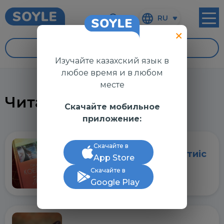
RU
УРОКИ
Изучайте казахский язык в
любое время и в любом
месте
Читаем
Скачайте мобильное
приложение:
Скачайте в
Оқушы мен студент оқуы тиіс
App Store
3 кітап
Скачайте в
Google Play