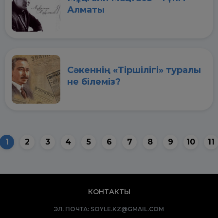
Алматы
Сәкеннің «Тіршілігі» туралы
не білеміз?
1
2
3
4
5
6
7
8
9
10
11
КОНТАКТЫ
ЭЛ. ПОЧТА:
SOYLE.KZ@GMAIL.COM