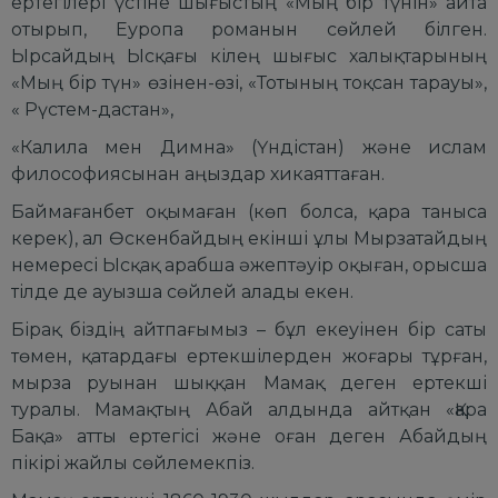
ертегілері үстіне шығыстың «Мың бір түнін» айта
отырып, Еуропа романын сөйлей білген.
Ырсайдың Ысқағы кілең шығыс халықтарының
«Мың бір түн» өзінен-өзі, «Тотының тоқсан тарауы»,
« Рүстем-дастан»,
«Калила мен Димна» (Үндістан) және ислам
философиясынан аңыздар хикаяттаған.
Баймағанбет оқымаған (көп болса, қара таныса
керек), ал Өскенбайдың екінші ұлы Мырзатайдың
немересі Ысқақ арабша әжептәуір оқыған, орысша
тілде де ауызша сөйлей алады екен.
Бірақ біздің айтпағымыз – бұл екеуінен бір саты
төмен, қатардағы ертекшілерден жоғары тұрған,
мырза руынан шыққан Мамақ деген ертекші
туралы. Мамақтың Абай алдында айтқан «Қара
Бақа» атты ертегісі және оған деген Абайдың
пікірі жайлы сөйлемекпіз.