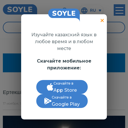
RU
УРОКИ
Изучайте казахский язык в
любое время и в любом
месте
Скачайте мобильное
ЧИТАЕМ
приложение:
Скачайте в
App Store
Ертекші Мамақтың «Қара бақсы» хикаясы
Скачайте в
17 ноября, 1:22
Google Play