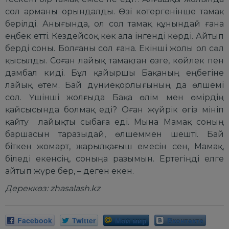
сол арманы орындалды. Өзі көтергенінше тамақ
берілді. Анығында, ол сол тамақ құнындай ғана
еңбек етті. Кездейсоқ көк ала інгенді көрді. Айтып
берді соны. Болғаны сол ғана. Екінші жолы ол сәл
қысылды. Соған лайық тамақтан өзге, көйлек пен
дамбал киді. Бұл қайыршы Бақаның еңбегіне
лайық өтем. Бай дүниеқорлығының да өлшемі
сол. Үшінші жолғыда Бақа өлім мен өмірдің
қайсысында болмақ еді? Оған жүйрік өгіз мініп
қайту лайықты сыбаға еді. Мына Мамақ соның
баршасын таразыдай, өлшеммен шешті. Бай
біткен жомарт, жарылқағыш емесін сен, Мамақ,
біледі екенсің, соныңа разымын. Ертегіңді елге
айтып жүре бер, – деген екен.
Дереккөз: zhasalash.kz
Facebook
Twitter
Мой мир
Вконтакте