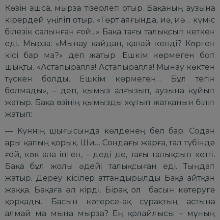
Көзін ашса, мырза тізерлеп отыр. Бақаның аузына
кірердей үңіліп отыр. «Төрт аяғында, иә, иә… күміс
білезік салынған ғой...» Бақа тағы талықсып кеткен
еді. Мырза: «Мынау қайдан, қалай келді? Көрген
кісі бар ма?» деп жатыр. Ешкім көрмеген боп
шықты. «Астапыралла! Астапыралла! Мынау көктен
түскен болды. Ешкім көрмеген… Бұл тегін
болмады», – деп, қымыз алғызып, аузына құйып
жатыр. Бақа өзінің қымызды жұтып жатқанын біліп
жатып:
— Күннің шығысында көлденең бел бар. Содан
ары қалың қорық. Ши… Сондағы жарға, тал түбінде
ғой, көк ала інген, – деді де, тағы талықсып кетті.
Бақа бұл жолы әдейі талықсыған еді. Тыңдап
жатыр. Дереу кісілер аттандырылды Бақа айтқан
жаққа. Бақаға әл кірді. Бірақ ол басын көтеруге
қорқады. Басын көтерсе-ақ сұрақтың астына
алмай ма мына мырза? Ең қолайлысы – мұның