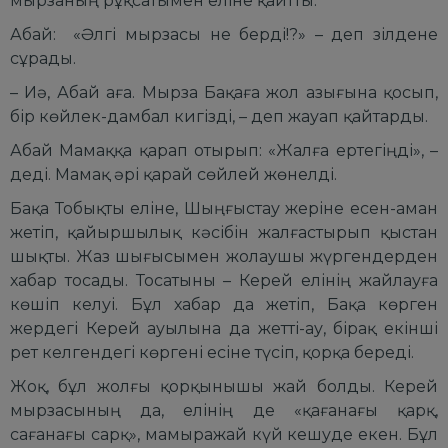
мырзаның рұқсатымен еліне қайтты.
Абай: «Әлгі мырзасы не берді!?» – деп зілдене
сұрады.
– Иә, Абай аға. Мырза Бақаға жол азығына қосып,
бір көйлек-дамбал кигізді, – деп жауап қайтарды.
Абай Мамаққа қарап отырып: «Жалға ертегіңді», –
деді. Мамақ әрі қарай сөйлей жөнелді.
Бақа Тобықты еліне, Шыңғыстау жеріне есен-аман
жетіп, қайыршылық кәсібін жалғастырып қыстан
шықты. Жаз шығысымен жолаушы жүргендерден
хабар тосады. Тосатыны – Керей елінің жайлауға
көшіп келуі. Бұл хабар да жетіп, Бақа көрген
жердегі Керей ауылына да жетті-ау, бірақ екінші
рет келгендегі көргені есіне түсіп, қорқа береді.
Жоқ, бұл жолғы қорқынышы жай болды. Керей
мырзасының да, елінің де «қағанағы қарқ,
сағанағы сарқ», мамыражай күй кешуде екен. Бұл