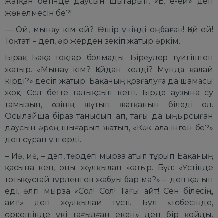
жатқан бетінде даусын шығарып, «Е, е-ей» деп
жөнелмесін бе?!
— Ой, мынау кім-ей? Өшір үніңді оңбаған! Қой-ей!
Тоқтат! – деп, әр жерден зекіп жатыр әркім.
Бірақ Бақа тоқтар болмады. Біреулер түйгіштеп
жатыр. «Мынау кім? Қайдан келді? Мұнда қалай
кірді?» десіп жатыр. Бақаның қозғалуға да шамасы
жоқ. Сол бетте талықсып кетті. Бірде аузына су
тамызып, өзінің жұтып жатқанын біледі ол.
Осылайша біраз танысып ап, тағы да ыңырсыған
даусын әрең шығарып жатып, «Көк ала інген бе?»
деп сұрап үлгерді.
– Иә, иә, – деп, төрдегі мырза атып тұрып Бақаның
қасына кеп, оны жұлқылап жатыр. Бұл: «Үстінде
тотықұстай түрленген жабуы бар ма?» – деп қалып
еді, әлгі мырза «Сол! Сол! Тағы айт! Сен білесің,
айт!» деп жұлқылай түсті. Бұл «төбесінде,
өркешінде үкі тағылған екен» деп бір қойды.