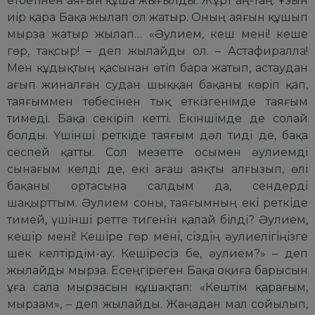
етбетінен аяғын құша жығылды. Жұрт аң-таң. Ұзын
иір қара Бақа жылап ол жатыр. Оның аяғын құшып
мырза жатыр жылап… «Әулием, кеш мені! кеше
гөр, тақсыр! – деп жылайды ол. – Астафиралла!
Мен құдықтың қасынан өтіп бара жатып, астаудан
ағып жиналған судан шыққан бақаны көріп қап,
таяғыммен төбесінен тық еткізгенімде таяғым
тимеді. Бақа секіріп кетті. Екіншімде де солай
болды. Үшінші реткіде таяғым дәл тиді де, бақа
сеспей қатты. Сол мезетте осымен әулиемді
сынағым келді де, екі ағаш аяқты алғызып, өлі
бақаны ортасына салдым да, сендерді
шақырттым. Әулием соны, таяғымның екі реткіде
тимей, үшінші ретте тигенін қалай білді? Әулием,
кешір мені! Кешіре гөр мені, сіздің әулиелігіңізге
шек келтірдім-ау. Кешіресіз бе, әулием?» – деп
жылайды мырза. Есеңгіреген Бақа оқиға барысын
ұға сала мырзасын құшақтап: «Кештім қарағым,
мырзам», – деп жылайды. Жаңадан мал сойылып,