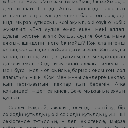
жіберсін. Бақа: «Мырзам, білмеймін, білмеймін», –
деп жылай береді. Арғы көңілінде «ажалың
жеткен жерің осы» дегеннен басқа ой жоқ еді.
Енді мырза құтырсын. Көзі ақиып, екі езуіне көбік
жиналып: «Бұл әулие емес екен, мені алдап,
дуалап жүрген алаяқ болды. Әулие болса, мына
аяқтың ішіндегіні неге білмейді? Көк ала інгенді
ұрлап, жарға тіздеп қойған да осы екен. Қазынамды
ұрлап, тығып қойып, өз дүниемді өзіме қайтарған
да осы екен. Ондағысы оңай олжаға кенелмек,
мен бұған мол-мол сыйлық бермек екем ғой, сол
алаяқтығы үшін. Жоқ! Мен мұны сендерге көкпар
қып тартқызамын, көкпар қып беремін. Атқа
қоныңдар!» – деп сілкінсін. Бақа мырзаның аяғын
құшып:
– Сорлы Бақа-ай, ажалың осында жетті-ау, бір
секірдің құтылдың, екі секірдің құтылдың, үшінші
секіргенде тұтылдың, – деп өкіргенде, мырза