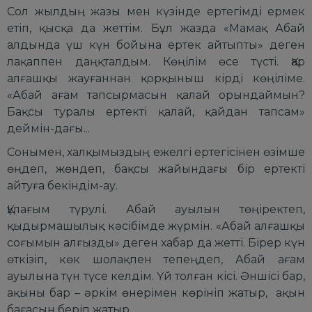
Сол жылдың жазы мен күзінде ертегімді ермек
етіп, қысқа да жеттім. Бұл жазда «Мамақ Абай
алдында үш күн бойына ертек айтыпты» деген
лақаппен даңқталдым. Көңілім өсе түсті. Қар
алғашқы жауғаннан қорқыныш кірді көңіліме.
«Абай ағам тапсырмасын қалай орындаймын?
Бақсы туралы ертекті қалай, қайдан тапсам»
деймін-дағы...
Сонымен, халқымыздың ежелгі ертегісінен өзімше
өңдеп, жөндеп, бақсы жайындағы бір ертекті
айтуға бекіндім-ау.
Құлағым түрулі. Абай ауылын төңіректеп,
қыдырмашылық кәсібімде жүрмін. «Абай алғашқы
соғымын алғызды» деген хабар да жетті. Бірер күн
өткізіп, көк шолақпен тепеңдеп, Абай ағам
ауылына түн түсе келдім. Үй толған кісі. Әншісі бар,
ақыны бар – әркім өнерімен көрініп жатыр, ақын
бағасын беріп жатыр.