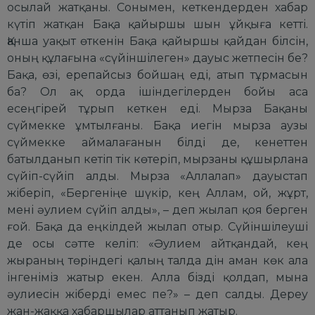
осылай жатқаны. Сонымен, кеткендерден хабар
күтіп жатқан Бақа қайыршы шын ұйқыға кетті.
Қанша уақыт өткенін Бақа қайыршы қайдан білсін,
оның құлағына «сүйіншілеген» дауыс жетпесін бе?
Бақа, өзі, ерепайсыз бойшаң еді, атып тұрмасын
ба? Ол ақ орда ішіндегілерден бойы аса
есеңгірей тұрып кеткен еді. Мырза Бақаны
сүймекке ұмтылғаны. Бақа иегін мырза аузы
сүймекке аймалағанын білді де, кенеттен
батылданып кетіп тік көтеріп, мырзаны құшырлана
сүйіп-сүйіп алды. Мырза «Аллалап» дауыстап
жіберіп, «Бергеніңе шүкір, кең Аллам, ой, жұрт,
мені әулием сүйіп алды», – деп жылап қоя берген
ғой. Бақа да еңкілдей жылап отыр. Сүйіншілеуші
де осы сәтте келіп: «Әулием айтқандай, кең
жыраның төріндегі қалың талда дін аман көк ала
інгеніміз жатыр екен. Алла бізді қолдап, мына
әулиесін жіберді емес пе?» – деп салды. Дереу
жан-жаққа хабаршылар аттанып жатыр.