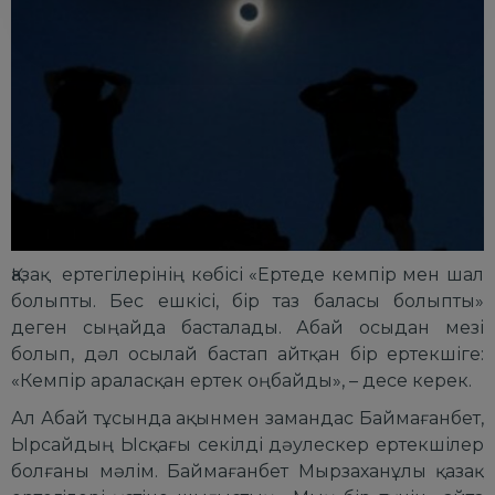
Қазақ ертегілерінің көбісі «Ертеде кемпір мен шал
болыпты. Бес ешкісі, бір таз баласы болыпты»
деген сыңайда басталады. Абай осыдан мезі
болып, дәл осылай бастап айтқан бір ертекшіге:
«Кемпір араласқан ертек оңбайды», – десе керек.
Ал Абай тұсында ақынмен замандас Баймағанбет,
Ырсайдың Ысқағы секілді дәулескер ертекшілер
болғаны мәлім. Баймағанбет Мырзаханұлы қазақ