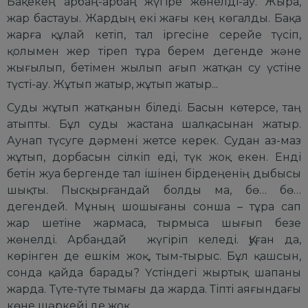
Бақекең арбаң-арбаң жүгіре жөнелді-ау. Жыра,
жар бастауы. Жардың екі жағы кең көгалды. Бақа
жарға құлай кетіп, тал іргесіне серейе түсіп,
қолымен жер тіреп тұра берем дегенде және
жығылып, бетімен жылып ағып жатқан су үстіне
түсті-ау. Жұтып жатыр, жұтып жатыр...
Суды жұтып жатқанын біледі. Басын көтерсе, таң
атыпты. Бұл суды жастана шалқасынан жатыр.
Аунап түсуге дәрмені жетсе керек. Судан аз-маз
жұтып, дорбасын сілкіп еді, түк жоқ екен. Енді
бетін жуа бергенде тал ішінен бірдеңенің дыбысы
шықты. Пысқырғандай болды ма, бө… бө…
дегендей. Мұның шошығаны сонша – тұра сап
жар шетіне жармаса, тырмыса шығып безе
жөнелді. Арбаңдай жүгіріп келеді. Қуған да,
көрінген де ешкім жоқ, тым-тырыс. Бұл қашсын,
сонда қайда барады? Үстіндегі жыртық шапаны
жарда. Түте-түте тымағы да жарда. Тіпті аяғындағы
көне шәркейі де жоқ.