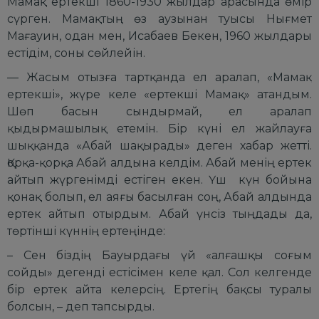
Мамақ ертекші 1860-1930 жылдар арасында өмір
сүрген. Мамақтың өз аузынан туысы Нығмет
Мағауин, одан мен, Исабаев Бекен, 1960 жылдары
естідім, соны сөйлейін.
— Жасым отызға тартқанда ел аралап, «Мамақ
ертекші», жүре келе «ертекші Мамақ» атандым.
Шөп басын сындырмай, ел аралап
қыдырмашылық етемін. Бір күні ел жайлауға
шыққанда «Абай шақырады» деген хабар жетті.
Қорқа-қорқа Абай алдына келдім. Абай менің ертек
айтып жүргенімді естіген екен. Үш күн бойына
қонақ болып, ел аяғы басылған соң, Абай алдында
ертек айтып отырдым. Абай үнсіз тыңдады да,
төртінші күннің ертеңінде:
– Сен біздің Бауырдағы үй «алғашқы соғым
сойды» дегенді естісімен келе қал. Сол келгенде
бір ертек айта келерсің. Ертегің бақсы туралы
болсын, – деп тапсырды.