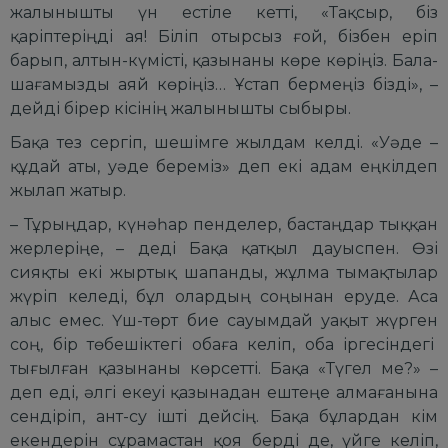
жалынышты үн естіле кетті, «Тақсыр, біз
қаріптеріңді ая! Біліп отырсыз ғой, бізбен еріп
барып, алтын-күмісті, қазынаны көре көріңіз. Бала-
шағамызды аяй көріңіз… Ұстап бермеңіз бізді», –
дейді бірер кісінің жалынышты сыбыры.
Бақа тез сергіп, шешімге жылдам келді. «Уәде –
құдай аты, уәде береміз» деп екі адам еңкілдеп
жылап жатыр.
– Тұрыңдар, күнәһар пенделер, бастаңдар тыққан
жерлеріңе, – деді Бақа қатқыл дауыспен. Өзі
сияқты екі жыртық шапанды, жұлма тымақтылар
жүріп келеді, бұл олардың соңынан еруде. Аса
алыс емес. Үш-төрт бие сауымдай уақыт жүрген
соң, бір төбешіктегі обаға келіп, оба іргесіндегі
тығылған қазынаны көрсетті. Бақа «Түгел ме?» –
деп еді, әлгі екеуі қазынадан ештеңе алмағанына
сендіріп, ант-су ішті дейсің. Бақа бұлардан кім
екендерін сұрамастан қоя берді де, үйге келіп,