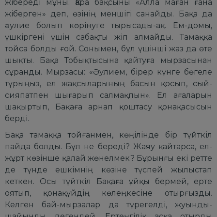
жібереді мұны. Қара бақсыны «Алла маған ғана
жіберген» деп, өзінің меншігі санайды. Бақа да
әулие болып көрінуге тырысады-ақ. Ем-домы,
үшкіргені үшін сабақты жіп алмайды. Тамаққа
тойса болды ғой. Сонымен, бұл үшінші жаз да өте
шықты. Бақа Тобықтысына қайтуға мырзасынан
сұранды. Мырзасы: «Әулием, бірер күнге бөгеле
тұрыңыз, ел жақсыларының басын қосып, сый-
сияпатпен шығарып салмақпын». Ел ағаларын
шақыртып, Бақаға арнап қоштасу қонақасысын
берді.
Бақа тамаққа тойғанмен, көңілінде бір түйткіл
пайда болды. Бұл не береді? Жаяу қайтарса, ел-
жұрт көзінше қалай жөнелмек? Бұрынғы екі ретте
де түнде ешкімнің көзіне түспей жылыстап
кеткен. Осы түйткіл Бақаға ұйқы бермей, ерте
оятып, қонақүйдің көлеңкесіне отырғызды.
Келген бай-мырзалар да түрегелді, жуынды-
шайынды дегендей. Ертеңгілік асқа отырды