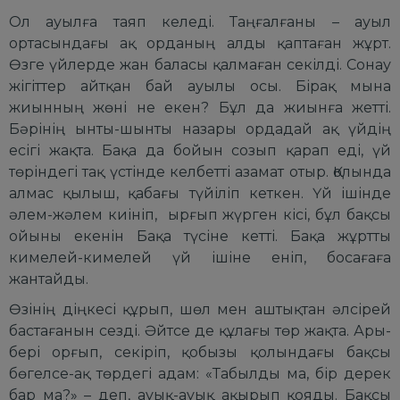
Ол ауылға таяп келеді. Таңғалғаны – ауыл
ортасындағы ақ орданың алды қаптаған жұрт.
Өзге үйлерде жан баласы қалмаған секілді. Сонау
жігіттер айтқан бай ауылы осы. Бірақ мына
жиынның жөні не екен? Бұл да жиынға жетті.
Бәрінің ынты-шынты назары ордадай ақ үйдің
есігі жақта. Бақа да бойын созып қарап еді, үй
төріндегі тақ үстінде келбетті азамат отыр. Қолында
алмас қылыш, қабағы түйіліп кеткен. Үй ішінде
әлем-жәлем киініп, ырғып жүрген кісі, бұл бақсы
ойыны екенін Бақа түсіне кетті. Бақа жұртты
кимелей-кимелей үй ішіне еніп, босағаға
жантайды.
Өзінің діңкесі құрып, шөл мен аштықтан әлсірей
бастағанын сезді. Әйтсе де құлағы төр жақта. Ары-
бері орғып, секіріп, қобызы қолындағы бақсы
бөгелсе-ақ төрдегі адам: «Табылды ма, бір дерек
бар ма?» – деп, ауық-ауық ақырып қояды. Бақсы