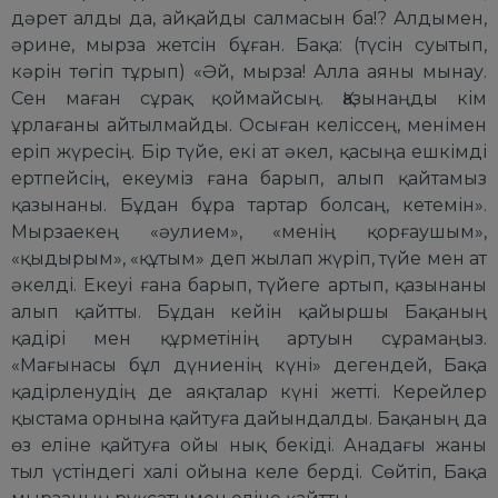
дәрет алды да, айқайды салмасын ба!? Алдымен,
әрине, мырза жетсін бұған. Бақа: (түсін суытып,
кәрін төгіп тұрып) «Әй, мырза! Алла аяны мынау.
Сен маған сұрақ қоймайсың. Қазынаңды кім
ұрлағаны айтылмайды. Осыған келіссең, менімен
еріп жүресің. Бір түйе, екі ат әкел, қасыңа ешкімді
ертпейсің, екеуміз ғана барып, алып қайтамыз
қазынаны. Бұдан бұра тартар болсаң, кетемін».
Мырзаекең «әулием», «менің қорғаушым»,
«қыдырым», «құтым» деп жылап жүріп, түйе мен ат
әкелді. Екеуі ғана барып, түйеге артып, қазынаны
алып қайтты. Бұдан кейін қайыршы Бақаның
қадірі мен құрметінің артуын сұрамаңыз.
«Мағынасы бұл дүниенің күні» дегендей, Бақа
қадірленудің де аяқталар күні жетті. Керейлер
қыстама орнына қайтуға дайындалды. Бақаның да
өз еліне қайтуға ойы нық бекіді. Анадағы жаны
тыл үстіндегі халі ойына келе берді. Сөйтіп, Бақа