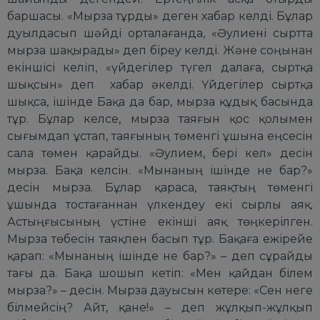
баршасы. «Мырза тұрды» деген хабар келді. Бұлар
дуылдасып шәйді орталағанда, «Әулиені сыртта
мырза шақырады» деп біреу келді. Және соңынан
екіншісі келіп, «үйдегілер түгел далаға, сыртқа
шықсын» деп хабар әкелді. Үйдегілер сыртқа
шықса, ішінде Бақа да бар, мырза құдық басында
тұр. Бұлар келсе, мырза таяғын қос қолымен
сығымдап ұстап, таяғының төменгі ұшына еңсесін
сала төмен қарайды. «Әулием, бері кел» десін
мырза. Бақа келсін. «Мынаның ішінде не бар?»
десін мырза. Бұлар қараса, таяқтың төменгі
ұшында тостағаннан үлкендеу екі сырлы аяқ.
Астыңғысының үстіне екінші аяқ төңкерілген.
Мырза төбесін таяқпен басып тұр. Бақаға ежірейе
қарап: «Мынаның ішінде не бар?» – деп сұрайды
тағы да. Бақа шошып кетіп: «Мен қайдан білем
мырза?» – десін. Мырза дауысын көтере: «Сен неге
білмейсің? Айт, қане!» – деп жұлқып-жұлқып