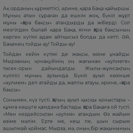
Ақ орданың құрметтісі, әрине, қара Бақа қайыршы.
Мұның атын сұраған да ешкім жоқ, бүкіл жұрт
мұны «Қара бақсы» атандырды да жіберді. Сол
мезгілден былай қара Бақа, яғни Қара бақсының
көрген күтімі адам айтқысыз болды да кетті. Әй,
Бақекең тойды-ау! Тойды-ау!
Тойдан кейін күтімі де жақсы, өзіне ұнайды.
Мырзаның қонақүйінің оң жағынан «әулиеге»
төсек-орын дайындалды. Жылы-жұмсақтың
күллісі мұның аузында. Бүкіл ауыл көзінше
«әулием» деп атайды да, жалпы атауы, әрине, «Қара
бақсы».
Сонымен, күз түсті. Қалың ауыл қысқы қоныстары –
құмға көшуге қамдана бастады. Қара Бақаға ой түсті.
«Мен кездейсоқтан «әулие» атандым. Өз жайым
өзіме мәлім. Ерте ме, кеш пе, шын сырым
ашылмай қоймас. Мырза, иә, оның бір жақынының