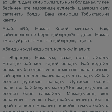
ас ішіліп, дұға қайырылып, тыным болды-ау. Үлкен
бесіннен өте мырзаның әулиесін шығарып салу
салтанаты болды. Бақа қайыршы Тобықтысына
қайтты.
Абай: «Әй, Мамақ! Керей мырзасы Бақа
қайыршыны не беріп қайырды?» – десін. Мамақ:
«Бір жүйрік өгіз мінгізіп қайырды», – десін.
Абайдың жүзі жадырап, күліп-күліп алып:
– Жарадың, Мамағым, қазақ ертегі айтады.
Ертегіде бай мен кедей болады. Бай кедейді
болмашы бір еңбегі үшін ат мінгізіп, шапан кигізіп,
қайтарып еді деп, жарылқатады да салады. Қай бай
есепсіз дүниесін шашады. Дүниесін есепсіз
шашса, ол бай болушы ма еді?! Ешкім де дүниесін
есепсіз бере салмайды. Мамақтыкінің жөн
болатыны – күллісін Бақа қайыршының еңбегіне
орай шешкені. Бақаның көкейін ғұмыр бойына
тескені бір тамақ емес пе еді?! Алғашқы жолында