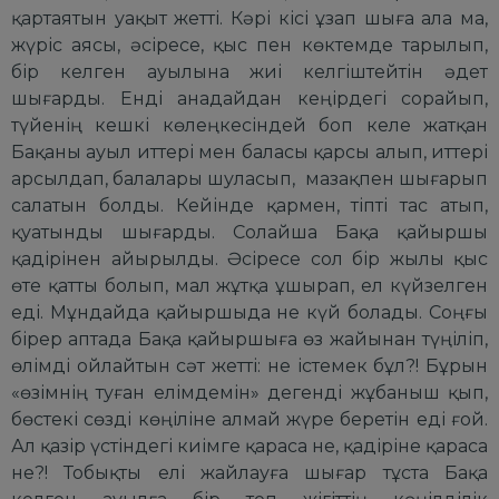
қартаятын уақыт жетті. Кәрі кісі ұзап шыға ала ма,
жүріс аясы, әсіресе, қыс пен көктемде тарылып,
бір келген ауылына жиі келгіштейтін әдет
шығарды. Енді анадайдан кеңірдегі сорайып,
түйенің кешкі көлеңкесіндей боп келе жатқан
Бақаны ауыл иттері мен баласы қарсы алып, иттері
арсылдап, балалары шуласып, мазақпен шығарып
салатын болды. Кейінде қармен, тіпті тас атып,
қуатынды шығарды. Солайша Бақа қайыршы
қадірінен айырылды. Әсіресе сол бір жылы қыс
өте қатты болып, мал жұтқа ұшырап, ел күйзелген
еді. Мұндайда қайыршыда не күй болады. Соңғы
бірер аптада Бақа қайыршыға өз жайынан түңіліп,
өлімді ойлайтын сәт жетті: не істемек бұл?! Бұрын
«өзімнің туған елімдемін» дегенді жұбаныш қып,
бөстекі сөзді көңіліне алмай жүре беретін еді ғой.
Ал қазір үстіндегі киімге қараса не, қадіріне қараса
не?! Тобықты елі жайлауға шығар тұста Бақа