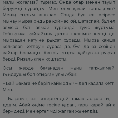
малы жоғалмай тұрмас. Онда олар менен тауып
беруімді сұрайды. Мен оны қалай таппақпын?
Менің сырым ашылар. Сонда бұл ел, әсіресе
мынау мырза оңдыра қоймас. Қой, шатаспай, бұл ел
алысқа бет алмай тұрғанда туыс жұртыма,
Тобықтыға қайтайын» деген шешімге келді де,
мырзадан кетуіне рұқсат сұрады. Мырза қанша
қолқалап кетпеуін сұраса да, бұл да өз сөзінен
қайтар болмады. Ақыры мырза қайтуына рұқсат
берді. Ризалықпен қоштасты.
Осы жерде бағанадан мұны тапжылмай,
тыңдаушы боп отырған ұлы Абай:
– Бай Бақаға не беріп қайырды? – деп қадала кетті.
Мен:
– Бақаның өзі көтергендей тамақ арқалатты, –
дедім. Абай өңіме тесіле қарап, «ары қарай айта
бер» деді. Мен ертегімді жалғай жөнелдім.