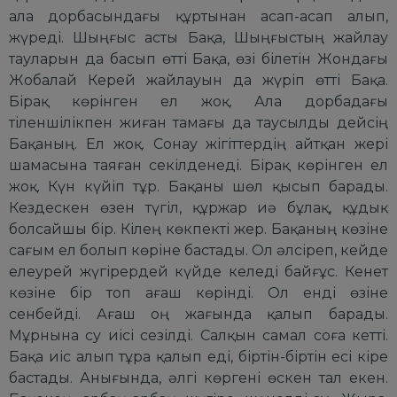
ала дорбасындағы құртынан асап-асап алып,
жүреді. Шыңғыс асты Бақа, Шыңғыстың жайлау
тауларын да басып өтті Бақа, өзі білетін Жондағы
Жобалай Керей жайлауын да жүріп өтті Бақа.
Бірақ көрінген ел жоқ. Ала дорбадағы
тіленшілікпен жиған тамағы да таусылды дейсің
Бақаның. Ел жоқ. Сонау жігіттердің айтқан жері
шамасына таяған секілденеді. Бірақ көрінген ел
жоқ. Күн күйіп тұр. Бақаны шөл қысып барады.
Кездескен өзен түгіл, құржар иә бұлақ, құдық
болсайшы бір. Кілең көкпекті жер. Бақаның көзіне
сағым ел болып көріне бастады. Ол әлсіреп, кейде
елеурей жүгірердей күйде келеді байғұс. Кенет
көзіне бір топ ағаш көрінді. Ол енді өзіне
сенбейді. Ағаш оң жағында қалып барады.
Мұрнына су иісі сезілді. Салқын самал соға кетті.
Бақа иіс алып тұра қалып еді, біртін-біртін есі кіре
бастады. Анығында, әлгі көргені өскен тал екен.