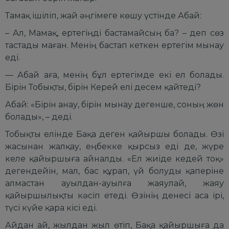
Тамақ ішіліп, жай әңгімеге көшу үстінде Абай:
– Ал, Мамақ, ертегіңді бастамайсың ба? – деп сөз
тастады маған. Менің бастап кеткен ертегім мынау
еді.
— Абай аға, менің бұл ертегімде екі ел болады.
Бірін Тобықты, бірін Керей елі десем қайтеді?
Абай: «Бірін анау, бірін мынау дегенше, соның жөн
болады», – деді.
Тобықты елінде Бақа деген қайыршы болады. Өзі
жасынан жалқау, еңбекке қырсыз еді де, жүре
келе қайыршыға айналды. «Ел жиіде кедей тоқ»
дегендейін, мал, бас құрап, үй болуды қаперіне
алмастан ауылдан-ауылға жаяулай, жаяу
қайыршылықты кәсіп етеді. Өзінің денесі аса ірі,
түсі күйе қара кісі еді.
Айдан ай, жылдан жыл өтіп, Бақа қайыршыға да