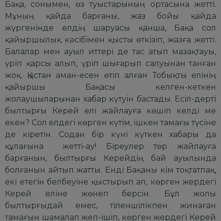
Бақа, сонымен, өз туыстарының ортасына жетті.
Мұның қайда барғаны, жаз бойы қайда
жүргенінде елдің шаруасы қанша, Бақа сол
қайыршылық кәсібімен қысты өткізіп, жазға жетті.
Балалар мен ауыл иттері де тас атып мазақтауы,
үріп қарсы алып, үріп шығарып салуынан танған
жоқ. Қыстан аман-есен өтіп алған Тобықты елінің
қайыршы Бақасы келген-кеткен
жолаушыларынан хабар күтуін бастады. Есіл-дерті
былтырғы Керей елі жайлауға көшіп келді ме
екен? Сол елдегі көрген күтім, ішкен тамағы түсіне
де кіретін. Содан бір күні күткен хабары да
құлағына жетті-ау! Біреулер төр жайлауға
барғанын, былтырғы Керейдің бай ауылында
болғанын айтып жатты. Енді Бақаны кім тоқтатпақ,
екі етегін белбеуіне қыстырып ап, көрген жердегі
Керей еліне жөнеп берсін. Бұл жолы
былтырғыдай емес, тіленшілікпен жинаған
тамағын шамалап жеп-ішіп, көрген жердегі Керей