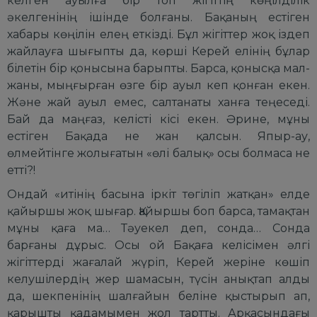
келген ауылға бір топ жігіттің көңілділік
әкелгенінің ішінде болғаны. Бақаның естіген
хабары көңілін елең еткізді. Бұл жігіттер жоқ іздеп
жайлауға шығыпты да, көрші Керей елінің бұлар
білетін бір қонысына барыпты. Барса, қонысқа мал-
жаны, мыңғырған өзге бір ауыл кеп қонған екен.
Және жай ауыл емес, салтанаты ханға теңеседі.
Бай да маңғаз, келісті кісі екен. Әрине, мұны
естіген Бақада не жан қалсын. Япыр-ау,
өлмейтінге жолығатын «өлі балық» осы болмаса не
етті?!
Ондай «итінің басына іркіт төгіліп жатқан» елде
қайыршы жоқ шығар. Қайыршы боп барса, тамақтан
мұны қаға ма… Тәуекел деп, сонда… Сонда
барғаны дұрыс. Осы ой Бақаға келісімен әлгі
жігіттерді жағалай жүріп, Керей жеріне көшіп
келушілердің жер шамасын, түсін анықтап алды
да, шекпенінің шалғайын беліне қыстырып ап,
қарышты қадамымен жол тартты. Арқасындағы