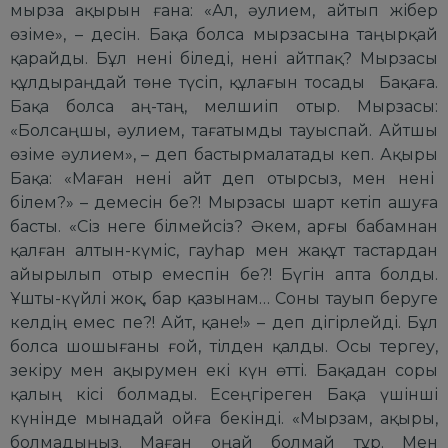
мырза ақырын ғана: «Ал, әулием, айтып жібер
өзіме», – десін. Бақа болса мырзасына таңырқай
қарайды. Бұл нені біледі, нені айтпақ? Мырзасы
құлдыраңдай төне түсіп, құлағын тосады Бақаға.
Бақа болса аң-таң, мелшиіп отыр. Мырзасы:
«Болсаңшы, әулием, тағатымды тауыспай. Айтшы
өзіме әулием», – деп бастырмалатады кеп. Ақыры
Бақа: «Маған нені айт деп отырсыз, мен нені
білем?» – демесін бе?! Мырзасы шарт кетіп ашуға
басты. «Сіз неге білмейсіз? Әкем, арғы бабамнан
қалған алтын-күміс, гауһар мен жақұт тастардан
айырылып отыр емеспін бе?! Бүгін апта болды.
Ұшты-күйлі жоқ, бар қазынам… Соны тауып беруге
келдің емес пе?! Айт, қане!» – деп дігірлейді. Бұл
болса шошығаны ғой, тілден қалды. Осы тергеу,
зекіру мен ақырумен екі күн өтті. Бақадан соры
қалың кісі болмады. Есеңгіреген Бақа үшінші
күнінде мынадай ойға бекінді. «Мырзам, ақыры,
болмадыңыз. Маған оңай болмай тұр. Мен