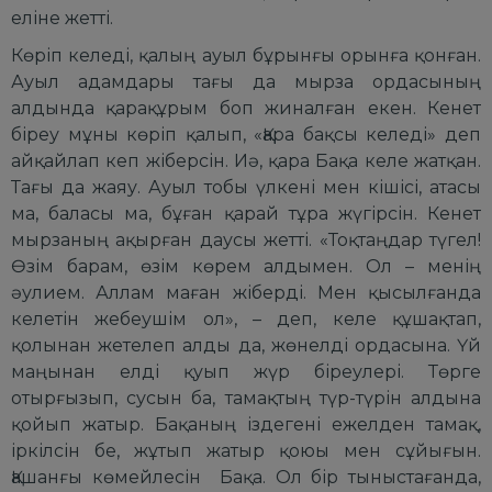
еліне жетті.
Көріп келеді, қалың ауыл бұрынғы орынға қонған.
Ауыл адамдары тағы да мырза ордасының
алдында қарақұрым боп жиналған екен. Кенет
біреу мұны көріп қалып, «Қара бақсы келеді» деп
айқайлап кеп жіберсін. Иә, қара Бақа келе жатқан.
Тағы да жаяу. Ауыл тобы үлкені мен кішісі, атасы
ма, баласы ма, бұған қарай тұра жүгірсін. Кенет
мырзаның ақырған даусы жетті. «Тоқтаңдар түгел!
Өзім барам, өзім көрем алдымен. Ол – менің
әулием. Аллам маған жіберді. Мен қысылғанда
келетін жебеушім ол», – деп, келе құшақтап,
қолынан жетелеп алды да, жөнелді ордасына. Үй
маңынан елді қуып жүр біреулері. Төрге
отырғызып, сусын ба, тамақтың түр-түрін алдына
қойып жатыр. Бақаның іздегені ежелден тамақ,
іркілсін бе, жұтып жатыр қоюы мен сұйығын.
Қашанғы көмейлесін Бақа. Ол бір тыныстағанда,