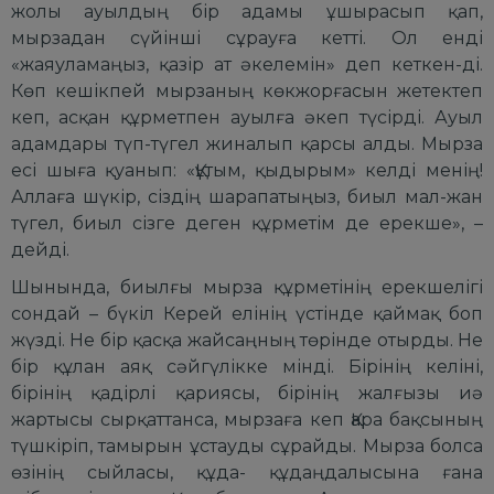
жолы ауылдың бір адамы ұшырасып қап,
мырзадан сүйінші сұрауға кетті. Ол енді
«жаяуламаңыз, қазір ат әкелемін» деп кеткен-ді.
Көп кешікпей мырзаның көкжорғасын жетектеп
кеп, асқан құрметпен ауылға әкеп түсірді. Ауыл
адамдары түп-түгел жиналып қарсы алды. Мырза
есі шыға қуанып: «Құтым, қыдырым» келді менің!
Аллаға шүкір, сіздің шарапатыңыз, биыл мал-жан
түгел, биыл сізге деген құрметім де ерекше», –
дейді.
Шынында, биылғы мырза құрметінің ерекшелігі
сондай – бүкіл Керей елінің үстінде қаймақ боп
жүзді. Не бір қасқа жайсаңның төрінде отырды. Не
бір құлан аяқ сәйгүлікке мінді. Бірінің келіні,
бірінің қадірлі қариясы, бірінің жалғызы иә
жартысы сырқаттанса, мырзаға кеп Қара бақсының
түшкіріп, тамырын ұстауды сұрайды. Мырза болса
өзінің сыйласы, құда- құдаңдалысына ғана