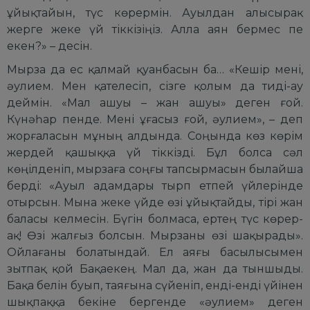
ұйықтайын, түс көрермін. Ауылдан алысырақ
жерге жеке үй тіккізіңіз. Алла аян бермес пе
екен?» – десін.
Мырза да ес қалмай қуанбасын ба… «Кешір мені,
әулием. Мен қателесіп, сізге қолым да тиді-ау
деймін. «Мал ашуы – жан ашуы» деген ғой.
Күнәһар пенде. Мені ұғасыз ғой, әулием», – деп
жорғаласын мұның алдында. Соңында көз көрім
жердей қашыққа үй тіккізді. Бұл болса сәл
көңілденіп, мырзаға соңғы тапсырмасын былайша
берді: «Ауыл адамдары тырп етпей үйлерінде
отырсын. Мына жеке үйде өзі ұйықтайды, тірі жан
баласы келмесін. Бүгін болмаса, ертең түс көрер-
ақ! Өзі жалғыз болсын. Мырзаны өзі шақырады».
Ойлағаны болатындай. Ел аяғы басылысымен
зытпақ қой Бақаекең. Мал да, жан да тыншыды.
Бақа белін буып, таяғына сүйеніп, енді-енді үйінен
шықпаққа бекіне бергенде «әулием» деген