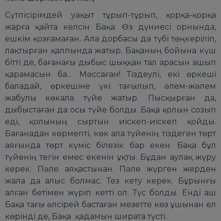
Сүтпісірімдей уақыт тұрып-тұрып, қорқа-қорқа
жарға қайта келсін Бақа. Өз дүниесі орнында,
ешкім қозғамаған. Ала дорбасы да түбі төңкеріліп,
лақтырған қалпында жатыр. Бақаның бойына күш
бітті де, бағанағы дыбыс шыққан тал арасын ашып
қарамасын ба… Мәссаған! Тіздеулі, екі өркеші
баладай, өркешіне үкі тағылып, әлем-жәлем
жабулы көкала түйе жатыр. Пысқырған да,
дыбыстаған да осы түйе болды. Бақа қолын созып
еді, қолының сыртын иіскеп-иіскеп қойды.
Бағанадан көрмепті, көк ала түйенің тіздеген төрт
аяғында төрт күміс білезік бар екен. Бақа бұл
түйенің тегін емес екенін ұқты. Бұдан аулақ жүру
керек. Пәле аяқастынан. Пәле жүрген жерден
жала да алыс болмас. Тез кету керек. Бұрынғы
алған бетімен жүріп кетті ол. Түс болды. Енді аш
Бақа тағы әлсірей бастаған мезетте көз ұшынан ел
көрінді де, Бақа қадамын ширата түсті.