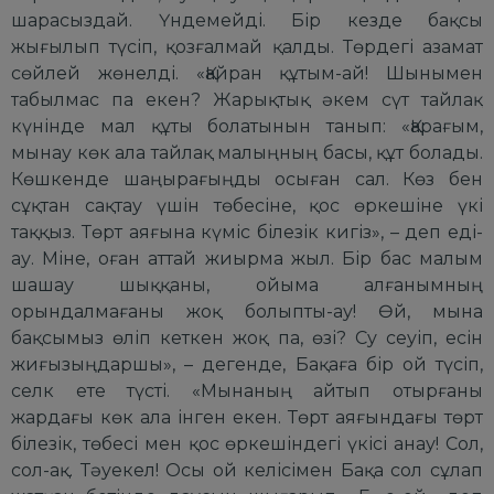
шарасыздай. Үндемейді. Бір кезде бақсы
жығылып түсіп, қозғалмай қалды. Төрдегі азамат
сөйлей жөнелді. «Қайран құтым-ай! Шынымен
табылмас па екен? Жарықтық әкем сүт тайлақ
күнінде мал құты болатынын танып: «Қарағым,
мынау көк ала тайлақ малыңның басы, құт болады.
Көшкенде шаңырағыңды осыған сал. Көз бен
сұқтан сақтау үшін төбесіне, қос өркешіне үкі
таққыз. Төрт аяғына күміс білезік кигіз», – деп еді-
ау. Міне, оған аттай жиырма жыл. Бір бас малым
шашау шыққаны, ойыма алғанымның
орындалмағаны жоқ болыпты-ау! Өй, мына
бақсымыз өліп кеткен жоқ па, өзі? Су сеуіп, есін
жиғызыңдаршы», – дегенде, Бақаға бір ой түсіп,
селк ете түсті. «Мынаның айтып отырғаны
жардағы көк ала інген екен. Төрт аяғындағы төрт
білезік, төбесі мен қос өркешіндегі үкісі анау! Сол,
сол-ақ. Тәуекел! Осы ой келісімен Бақа сол сұлап