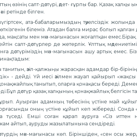
тың өзінің салт-дәстүрі, әдет- ғұрпы бар. Қазақ халқы
ні ретінде білген.
жүгіртсек, ата-бабаларымыздың тәуелсіздік жолында
ткізгенін білеміз. Атадан балға мирас болып қалған 
да, мақсаты мен мән-мағынасын жоғалтқан емес.Бірақ 
ейтін салт-дәстүрлер де жетерлік. Ұлттық мәдениетім
ға дәстүріміздің мән-мағынасын ашу артық емес. Бі
жинақтадым:
танитын, әзіл-қалжыңы жарасқан адамдар бір-бірінің
ік» - дейді. Үй иесі әзілмен жауап қайырып «жақсы
қонақжайлық танытып, оларға қонақасы береді. Демек
ді.Бұл дәстүр қазақ халқының қонақжайлық белгісін т
рып. Ауырған адамның төбесінің үстіне май құйылға
рғасынды оның үстіне құйып кеп жібереді. Сонда 
 түседі. Емші соған қарап ауруға «Сіз иттен
ам айтып, ауруды жазылатынына сендіреді.
стүрдің мән-мағынасы көп. Біріншіден, «сен осы жер