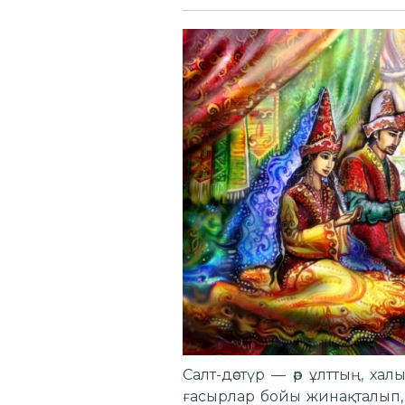
Салт-дәстүр — әр ұлттың, хал
ғасырлар бойы жинақталып, қ