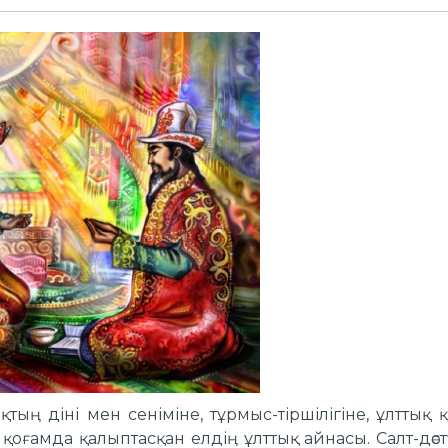
ықтың діні мен сеніміне, тұрмыс-тіршілігіне, ұлтты
оғамда қалыптасқан елдің ұлттық айнасы. Салт-дәстүр