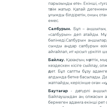
парызыңды өте». Екінші, «ту
тәлім жатыр. Қалай дегенмен
ұғымды білдіретін, оның отан
емес.
Салбурын.
Бұл – аңшылық 
«салбурын» деп атайды. Мұ
бөлінеді.Салбурын аңшылард
сынды аңдар салбурын өзін
айғайлап, ит қосып үркітіп 
Байлау.
Қазақтың мәрттік, мы
кездескен кісіге сыйлау, о
әдет. Бұл салтты бұзу адам
алдында бетке басылады. Д
жатпайды, керісінше оған «қ
Баутағар
- дәстүрлі аңшылы
Байлаушыдан аң олжасын ал
бермеген адамға екінші рет 