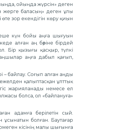
ойыңда, ойыңда жүрсін» деген
ған жерге баласың» деген ұлы
і өте зор екендігін көру қиын
рнеше күн бойы аңға шығуын
еде алған аң бәріне бірдей
л. Бір қызығы қасқыр, түлкі
 аңшылар аңға дабыл қағып,
рі – байлау. Соғып алған аңды
 ежелден қалыптасқан ұлттық
сөгіс жарияланады немесе ел
жасы болса, ол «байлануға»
аған адамға берілетін сый.
 ұсынатын болған. Баутағар
ермеген кісінің малы шығынға