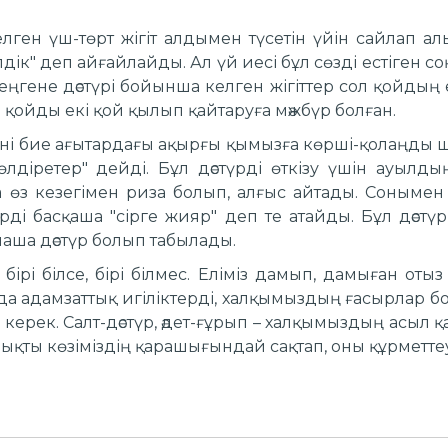
.
ген үш-төрт жігіт алдымен түсетін үйін сайлап а
ік" деп айғайлайды. Ал үй иесі бұл сөзді естіген соң
еңгене дәстүрі бойынша келген жігіттер сол қойдың 
ір қойды екі қой қылып қайтаруға мәжбүр болған.
ні бие ағытардағы ақырғы қымызға көрші-қолаңды ша
лдіретер" дейді. Бұл дәстүрді өткізу үшін ауылд
өз кезегімен риза болып, алғыс айтады. Сонымен қ
үрді басқаша "сірге жияр" деп те атайды. Бұл дәстү
амаша дәстүр болып табылады.
 бірі білсе, бірі білмес. Еліміз дамып, дамыған от
ңда адамзаттық игіліктерді, халқымыздың ғасырлар б
керек. Салт-дәстүр, әдет-ғұрып – халқымыздың асыл қ
ықты көзіміздің қарашығындай сақтап, оны құрметтеу 