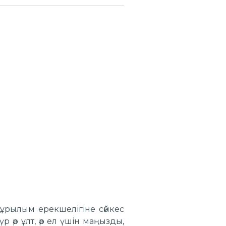
қ құрылым ерекшелігіне сәйкес
 әр ұлт, әр ел үшін маңызды,