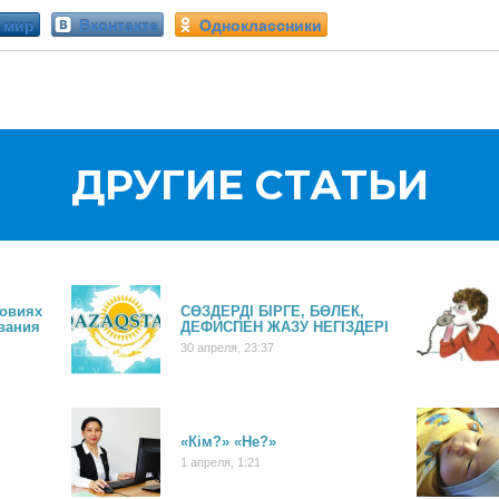
 мир
Вконтакте
Одноклассники
ДРУГИЕ СТАТЬИ
ловиях
СӨЗДЕРДІ БІРГЕ, БӨЛЕК,
вания
ДЕФИСПЕН ЖАЗУ НЕГІЗДЕРІ
30 апреля, 23:37
«Кім?» «Не?»
1 апреля, 1:21