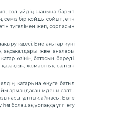
лып, сол үйдің жанына барып
, семіз бір қойды сойып, етін
етін түгелімен жеп, сорпасын
қыру кәдесі. Бие ағытар күні
ың ақсақалдары және аналары
атар өзінің батасын береді.
р қазақтың жомарттық салтын
ыз елдің қатарына енуге батыл
ойы армандаған мәдени салт -
азынасы, ұлттық айнасы. Бізге
һәм болашақ ұрпаққа үлгі ету