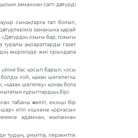
 ықылым заманнан салт-дәстүрді
 ауыр сынақтарға тап болып,
дәстүрлеріміз заманына қарай
«Дәстүрдің озығы бар, тозығы
із туралы ақпараттарды газет
здің өңірімізде жиі орындала
 үйіне бас қосып барып, «осы
 болды ғой, қазан шегелегіш
, «қазан шегелеу» қонақ бола
анытатын ғұрыптардың бірі.
н табаны әкеліп, екінші бір
«шар» етіп кішкене қорғасын
 немесе адамнан, жыланнан
де тудың, ұмытпа, перзенттік