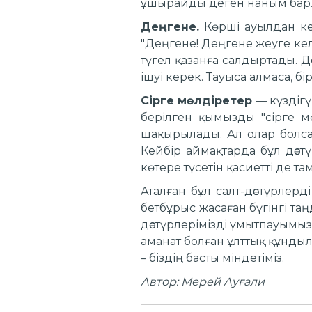
ұшырайды деген наным бар
Деңгене.
Көрші ауылдан кел
"Деңгене! Деңгене жеуге келд
түгел қазанға салдыртады. Д
ішуі керек. Тауыса алмаса, б
Сірге мөлдіретер
— күздігү
берілген қымызды "сірге мө
шақырылады. Ал олар болса 
Кейбір аймақтарда бұл дәст
көтере түсетін қасиетті де т
Аталған бұл салт-дәстүрлерді
бетбұрыс жасаған бүгінгі та
дәстүрлерімізді ұмытпауымыз 
аманат болған ұлттық құндыл
– біздің басты міндетіміз.
Автор: Мерей Ауғали