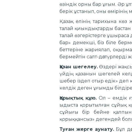
өзіндік орны бар ұғым. Әр ұлт
берік ұстанып, оны өмірінің мә
Қазақ елінің тарихына көз 
талай қиындықтарды бастан ө
талай өзгерістерге ұшыраса 
бар» демекші, біз біле берм
беттеріне жариялап, оқырман
бермейтін салт-дәстүрлерді 
Қазан шегелеу.
Өздері жақсы 
үйдің қазанын шегелей келд
шебер іздеп отыр едік» деп 
келдік деген ұғымды білдіре
Қорықтық құю.
Ол – емдік ғұ
ыдыста қорытылған сұйық қо
сұйығы бір бейне қалпына
қорыққансыз» дегендей болж
Туған жерге аунату.
Бұл дә