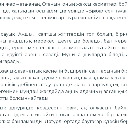
ған жер – ата-анаң, Отаның, оның жақсы қасиеттері б
 де, халықтың осы әдемі дәстүрінде «Бәрібір сен ту
шылдық сезім - сенімін арттыратын тәрбиелік қызмет
сауық. Аңшы, саятшы жігіттердің топ болып, бі
ны аңшылық мерекесі деуге де болады, бұл мерек
ың ерлігі мен ептілігін, азаматтығын сынайтын жо
е қауіпті екенін сезеді. Мұны аңшыларда біледі,
шығарады.
рзалық, азаматтық қасиетін білдіретін салттарының бі
лжаны, тауып алған дүниені жанындағы адамға ұсыну
гершілік әдебінен аттау ретінде жазаға тартылады, 
егенмен мұндай жағдайда аңшы адамның алғашқы ол
ұтты болсын» айтады.
қ дәстүрінде кездесетін рәсім, аң олжасын байл
ған адам алғыс айтып, оған ақша немесе бір затын
олжа байламайды. Дәстүрлі ортада баутағар кәдесін б