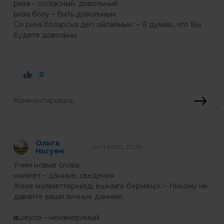
риза – согласный, довольный
риза болу – быть довольным
Сіз риза боларсыз деп ойлаймын. – Я думаю, что Вы
будете довольны.
0
Ольга
24.11.2020, 22:29
Ньгуен
Учим новые слова:
мәлімет – данные, сведения
Жеке мәліметтеріңізді ешкімге бермеңіз. – Никому не
давайте ваши личные данные.
өлшеусіз – неизмеримый