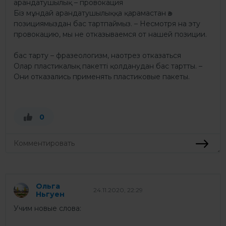
арандатушылық – провокация
Біз мұндай арандатушылыққа қарамастан өз
позициямыздан бас тартпаймыз. – Несмотря на эту
провокацию, мы не отказываемся от нашей позиции.
бас тарту – фразеологизм, наотрез отказаться
Олар пластикалық пакетті қолданудан бас тартты. –
Они отказались применять пластиковые пакеты.
0
Ольга
24.11.2020, 22:29
Ньгуен
Учим новые слова: