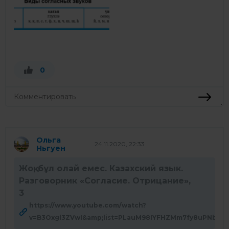
0
Ольга
24.11.2020, 22:33
Ньгуен
Жоқ, бұл олай емес. Казахский язык.
Разговорник «Согласие. Отрицание»,
3
https://www.youtube.com/watch?
v=B3Oxgl3ZVwI&amp;list=PLauM98IYFHZMm7fy8uPNbqJ