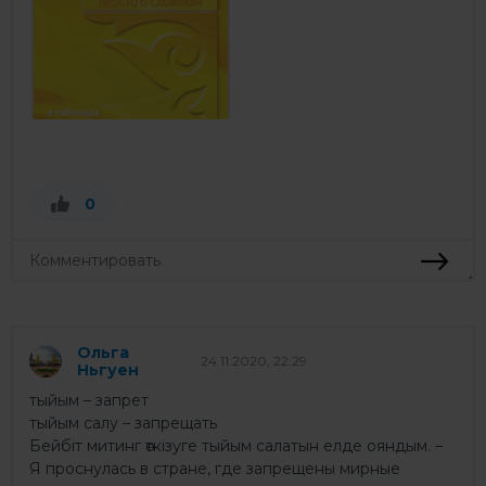
0
Ольга
24.11.2020, 22:29
Ньгуен
тыйым – запрет
тыйым салу – запрещать
Бейбіт митинг өткізуге тыйым салатын елде ояндым. –
Я проснулась в стране, где запрещены мирные