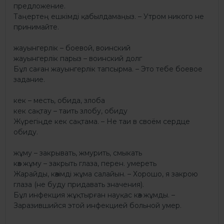
предложение.
Таңертең ешкімді қабылдамаңыз. – Утром никого не
принимайте.
жауынгерлік – боевой, воинский
жауынгерлік парыз – воинский долг
Бұл саған жауынгерлік тапсырма. – Это тебе боевое
задание.
кек – месть, обида, злоба
кек сақтау – таить злобу, обиду
Жүрегіңде кек сақтама. – Не таи в своём сердце
обиду.
жұму – закрывать, жмурить, смыкать
көз жұму – закрыть глаза, перен. умереть
Жарайды, көзімді жұма салайын. – Хорошо, я закрою
глаза (не буду придавать значения).
Бұл инфекция жұқтырған науқас көз жұмды. –
Заразившийся этой инфекцией больной умер.