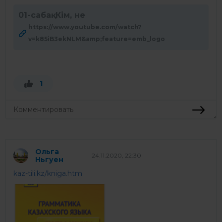
01-cабақ. Кім, не
https://www.youtube.com/watch?
v=k85iB3ekNLM&amp;feature=emb_logo
1
Ольга
24.11.2020, 22:30
Ньгуен
kaz-tili.kz/kniga.htm