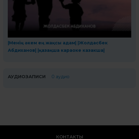
|Менің әкем ең жақсы адам| |Жолдасбек
Абдиханов| |қазақша караоке казакша|
АУДИОЗАПИСИ
0 аудио
КОНТАКТЫ