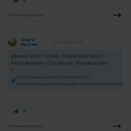
Ольга
24.11.2020, 22:32
Ньгуен
Әрине! Дәл солай. Казахский язык.
Разговорник «Согласие. Отрицание»,
1
https://www.youtube.com/watch?v=r-
lA4bFFxz0&amp;list=PLauM98IYFHZMm7fy8uPNbqJPR3X
0