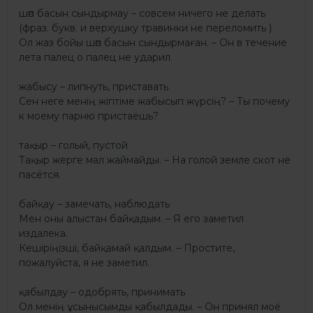
шөп басын сындырмау – совсем ничего не делать
(фраз. букв. и верхушку травинки не переломить )
Ол жаз бойы шөп басын сындырмаған. – Он в течение
лета палец о палец не ударил.
жабысу – липнуть, приставать
Сен неге менің жігітіме жабысып жүрсің? – Ты почему
к моему парню пристаёшь?
тақыр – голый, пустой
Тақыр жерге мал жаймайды. – На голой земле скот не
пасётся.
байқау – замечать, наблюдать
Мен оны алыстан байқадым. – Я его заметил
издалека.
Кешіріңізші, байқамай қалдым. – Простите,
пожалуйста, я не заметил.
қабылдау – одобрять, принимать
Ол менің ұсынысымды қабылдады. – Он принял моё