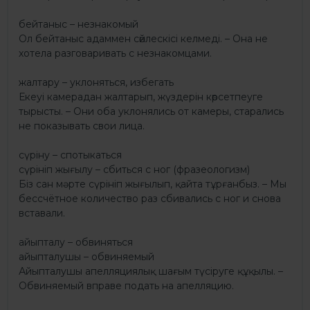
бейтаныс – незнакомый
Ол бейтаныс адаммен сөйлескiсi келмедi. – Она не
хотела разговаривать с незнакомцами.
жалтару – уклоняться, избегать
Екеуі камерадан жалтарып, жүздерін көрсетпеуге
тырысты. – Они оба уклонялись от камеры, старались
не показывать свои лица.
сүрiну – спотыкаться
сүрiнiп жығылу – сбиться с ног (фразеологизм)
Біз сан мәрте сүрiнiп жығылып, қайта тұрғанбыз. – Мы
бессчётное количество раз сбивались с ног и снова
вставали.
айыпталу – обвиняться
айыпталушы – обвиняемый
Айыпталушы апелляциялық шағым түсіруге құқылы. –
Обвиняемый вправе подать на апелляцию.