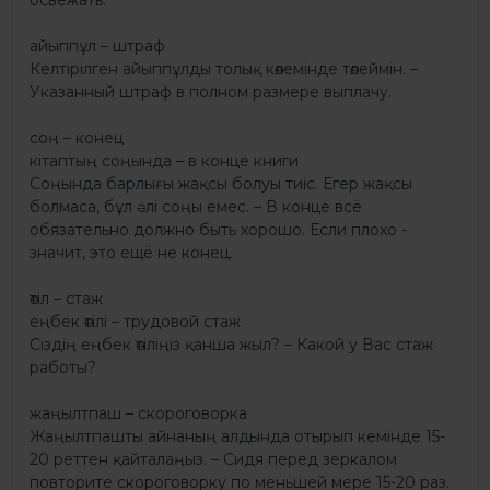
айыппұл – штраф
Келтірілген айыппұлды толық көлемінде төлеймін. –
Указанный штраф в полном размере выплачу.
соң – конец
кітаптың соңында – в конце книги
Соңында барлығы жақсы болуы тиіс. Егер жақсы
болмаса, бұл әлі соңы емес. – В конце всё
обязательно должно быть хорошо. Если плохо -
значит, это ещё не конец.
өтіл – стаж
еңбек өтілі – трудовой стаж
Сіздің еңбек өтіліңіз қанша жыл? – Какой у Вас стаж
работы?
жаңылтпаш – скороговорка
Жаңылтпашты айнаның алдында отырып кемінде 15-
20 реттен қайталаңыз. – Сидя перед зеркалом
повторите скороговорку по меньшей мере 15-20 раз.