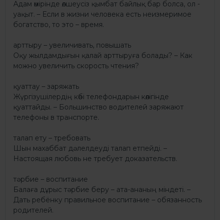
Адам өмірінде өлшеусіз қымбат байлық бар болса, ол -
уақыт. – Если в жизни человека есть неизмеримое
богатство, то это – время.
арттыру – увеличивать, повышать
Оқу жылдамдығын қалай арттыруға болады? – Как
можно увеличить скорость чтения?
қуаттау – заряжать
Жүргізушілердің көбі телефондарын көлігінде
қуаттайды. – Большинство водителей заряжают
телефоны в транспорте.
талап ету – требовать
Шын махаббат дәлелдеуді талап етпейді. –
Настоящая любовь не требует доказательств.
тәрбие – воспитание
Балаға дұрыс тәрбие беру – ата-ананың міндеті. –
Дать ребёнку правильное воспитание – обязанность
родителей.