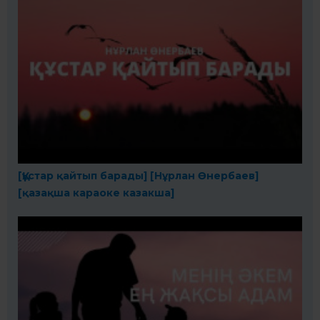
[Құстар қайтып барады] [Нұрлан Өнербаев]
[қазақша караоке казакша]