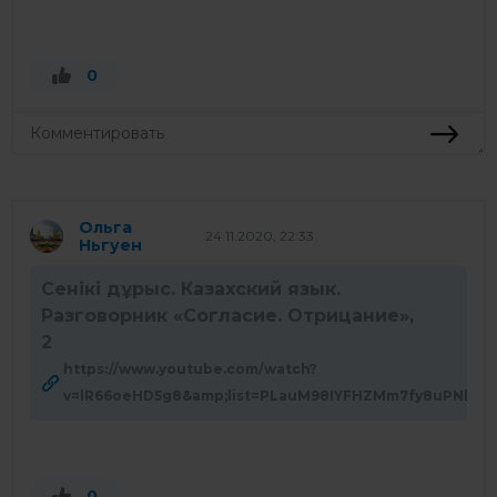
0
Ольга
24.11.2020, 22:33
Ньгуен
Сенікі дұрыс. Казахский язык.
Разговорник «Согласие. Отрицание»,
2
https://www.youtube.com/watch?
v=lR66oeHD5g8&amp;list=PLauM98IYFHZMm7fy8uPNbqJ
0