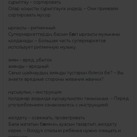
сұрыптау – сортировать
Олар қоқысты сұрыптауға үндеді. – Они призвали
сортировать мусор.
ырғақты – ритмичный
Супермаркеттердің басым бөлігі ырғақты музыканы
қолданады. – Большая часть супермаркетов
использует ритмичную музыку.
зиян – вред, убыток
зиянды – вредный
Сағыз шайнаудың зиянды тұстарын білесіз бе? – Вы
знаете вредные стороны жевания жвачки?
нұсқаулық – инструкция
Қолданар алдында нұсқаулықпен танысыңыз. – Перед
употреблением ознакомьтесь с инструкцией.
желдету – освежать, проветривать
Бала жататын бөлменің ауасын тазартып, желдету
керек. – Воздух спальни ребёнка нужно очищать и
освежать.