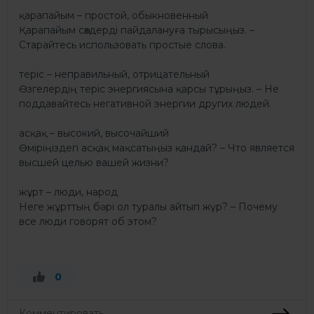
қарапайым – простой, обыкновенный
Қарапайым сөздерді пайдалануға тырысыңыз. –
Старайтесь использовать простые слова.
теріс – неправильный, отрицательный
Өзгелердің теріс энергиясына қарсы тұрыңыз. – Не
поддавайтесь негативной энергии других людей.
асқақ – высокий, высочайший
Өміріңіздегі асқақ мақсатыңыз қандай? – Что является
высшей целью вашей жизни?
жұрт – люди, народ
Неге жұрттың бәрі ол туралы айтып жүр? – Почему
все люди говорят об этом?
0