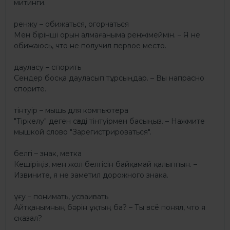
митинги.
ренжу – обижаться, огорчаться
Мен бірінші орын алмағаныма ренжімеймін. – Я не
обижаюсь, что не получил первое место.
дауласу – спорить
Сендер босқа дауласып тұрсыңдар. – Вы напрасно
спорите.
тінтуір – мышь для компьютера
"Тіркелу" деген сөзді тінтуірмен басыңыз. – Нажмите
мышкой слово "Зарегистрироваться".
белгі – знак, метка
Кешіріңіз, мен жол белгісін байқамай қалыппын. –
Извините, я не заметил дорожного знака.
ұғу – понимать, усваивать
Айтқанымның бәрін ұқтың ба? – Ты всё понял, что я
сказал?