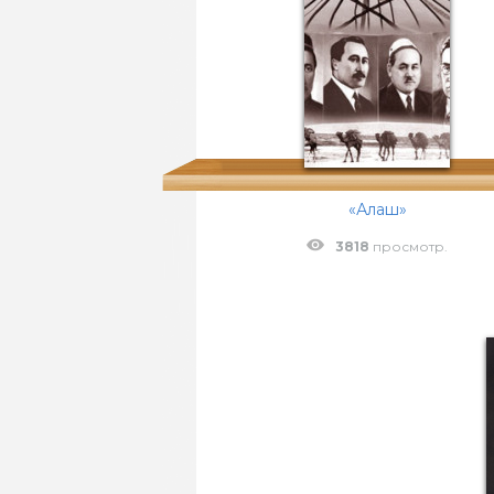
«Алаш»
3818
просмотр.