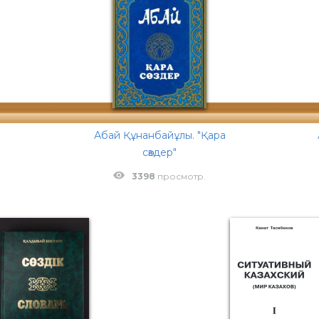
Абай Құнанбайұлы. "Қара
сөздер"
3398
просмотр.