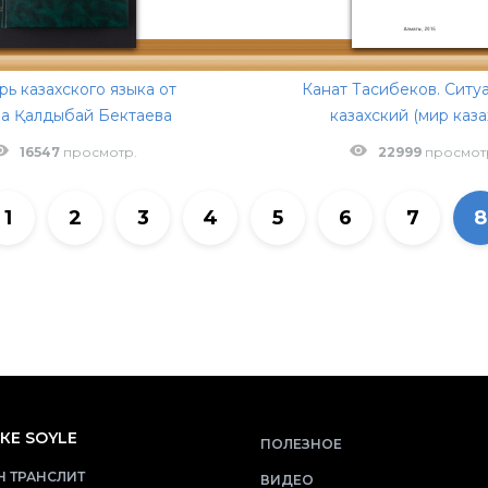
рь казахского языка от
Канат Тасибеков. Ситу
ра Қалдыбай Бектаева
казахский (мир каза
16547
просмотр.
22999
просмот
1
2
3
4
5
6
7
8
КЕ SOYLE
ПОЛЕЗНОЕ
 ТРАНСЛИТ
ВИДЕО