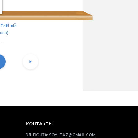
ативный
хов)
р.
КОНТАКТЫ
ЭЛ. ПОЧТА:
SOYLE.KZ@GMAIL.COM