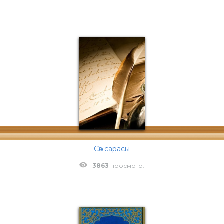
Е
Сөз сарасы
3863
просмотр.