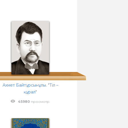
Ахмет Байтұрсынұлы. "Тіл –
құрал"
45980
просмотр.