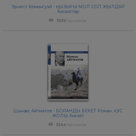
Эрнест Хемингуэй - ҚЫЗЫҒЫ МОЛ СОЛ ЖЫЛДАР
Хикаяттар
3530
просмотр.
Шыңғыс Айтматов - БОРАНДЫ БЕКЕТ Роман, ҚҰС
ЖОЛЫ Хикаят
5244
просмотр.