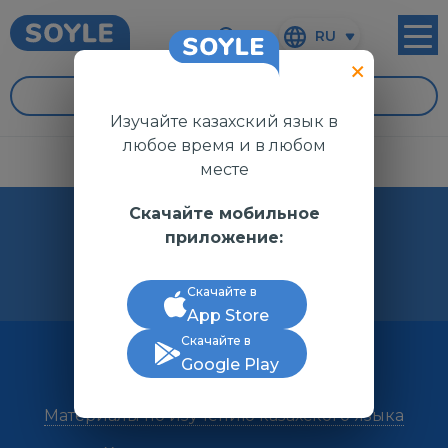
RU
УРОКИ
Изучайте казахский язык в
любое время и в любом
месте
Скачайте мобильное
КIТАПХАНА
приложение:
БИБЛИОТЕКА
Скачайте в
App Store
Все
Скачайте в
Google Play
Словари
Материалы по изучению казахского языка