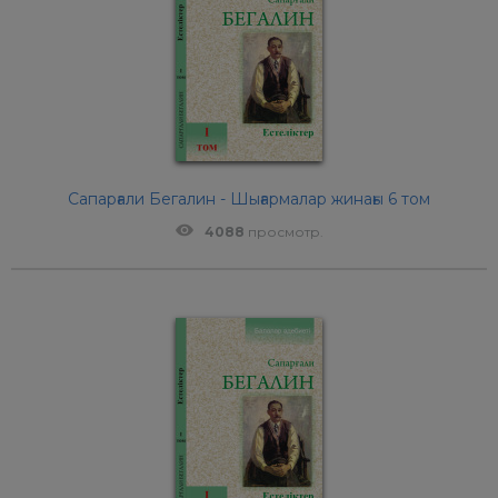
Сапарғали Бегалин - Шығармалар жинағы 6 том
4088
просмотр.