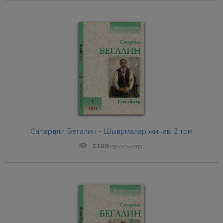
Сапарғали Бегалин - Шығармалар жинағы 2 том
3309
просмотр.