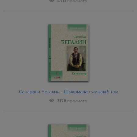
4713
просмотр.
Сапарғали Бегалин - Шығармалар жинағы 5 том
3178
просмотр.