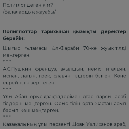
Полиглот деген кім?
/Балалардың жауабы/
Полиглоттар тарихынан қызықты деректер
берейін:
Шығыс ғұламасы Әл-Фараби 70-ке жуық тілді
меңгерген.
* * *
А.С.Пушкин француз, ағылшын, неміс, итальян,
испан, латын, грек, славян тілдерін білген. Көне
еврей тілін зерттеген.
* * *
Ұлы Абай орыс-қазақ тілдерімен қатар парсы, араб
тілдерін меңгерген. Орыс тілін орта жастан асып
барып, кеш меңгерген.
* * *
Қазақ халқының ұлы перзенті Шоқан Уәлиханов араб,