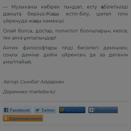
— Музыканы көбірек тыңдап, есту қабілетіңізді
дамыта беріңіз.Жақсы естіп-білу, шетел тілін
үйренуде жақсы көмекші.
Олай болса, достар, полиглот болғыларың келсе,
тек алға ұмтылыңдар!
Антик философтары тілді бесіктегі деміңнен,
соңғы деміңе дейін үйренсең де аз дегенін
ұмытпайық!
Автор: Сымбат Айдархан
Дереккөз: martebe.kz
Facebook
Twitter
Мой мир
Вконтакте
Одноклассники