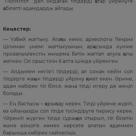
“Полиглот” деп ондаған тілдерді қатар үйренуге
қабілетті адамдарды айтады.
Кеңестер:
— Үзбей жаттығу. Атақты неміс археологы Генрих
Шлиман үнемі жаттығуының арқасында күніне
прозалық текстің жиырма бетін жаттап алуға қолы
жеткен. Ол орыс тілін 6 апта ішінде үйренген.
— Алдымен негізгі тілдерді, ал сонан кейін сол
тілдерге жақын тілдерді үйрену қажет екен. Әрине,
адам көбірек тіл білсе, жаңа тілді игеру де жеңіл
болады.
— Ең бастысы – қорықпау керек. Тілді үйрене жүріп,
өз ойыңызды сол тілде түсіндіруге тырысу керек.
Үйреніп жүрген тілде сұрақ қоя отырып, тіл білетін
және өзіңізге көмек көрсете алатын адаммен
барынша көбірек сөйлесіңіз.