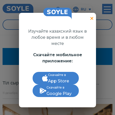
RU
УРОКИ
Изучайте казахский язык в
любое время и в любом
месте
Скачайте мобильное
ПОЛЕЗНО ЗНАТЬ
приложение:
Скачайте в
App Store
Тіл сырына саяхат. Артық болмас, білгенің…
Скачайте в
11 декабря, 3:04
Google Play