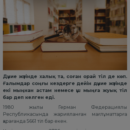
Дүние жүзінде халық та, соған орай тіл де көп.
Ғалымдар соңғы кездерге дейін дүние жүзінде
екі мыңнан астам немесе үш мыңға жуық тіл
бар деп келген еді.
1980 жылы Герман Федерациялық
Республикасында жарияланған мағлұматтарға
қарағанда 5661 тіл бар екен.