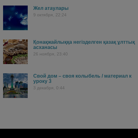
Жел атаулары
9 октября, 22:24
Қонақжайлыққа негізделген қазақ ұлттық
асханасы
26 ноября, 23:40
Свой дом – своя колыбель / материал к
уроку 3
3 декабря, 0:44