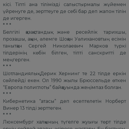
кісі. Тіпті ана тілімізді салыстырмалы жүйемен
үйренуге де, зерттеуге де себі бар деп жапон тілін
де игерген.
* * *
Белгілі қазақстандық және ресейлік тарихшы,
прозашы, ақын, әлемге Шоқан Уәлихановтың есімін
танытқан Сергей Николаевич Марков түркі
тілдерінің көбін білген, тіпті санскритті де
меңгерген.
* * *
Шотландиялық Дерик Хернинг те 22 тілде еркін
сөйлейді екен. Ол 1990 жылы Брюссельде өткен
“Европа полиглоты” байқауында жеңімпаз болған.
* * *
Кибернетика “атасы” деп есептелетін Норберт
Винер 13 тілді зерттеген.
* * *
Люксембург халқының түгелге жуығы төрт тілде
еркін сөйлей алады, әсіресе, жастары. Ең бастысы,