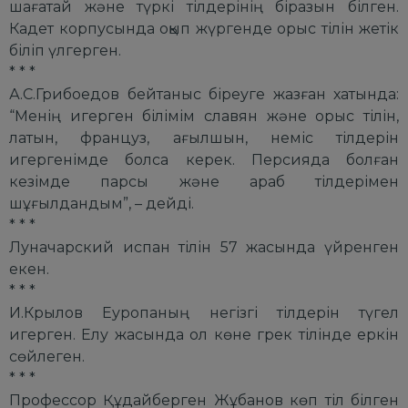
шағатай және түркі тілдерінің біразын білген.
Кадет корпусында оқып жүргенде орыс тілін жетік
біліп үлгерген.
* * *
А.С.Грибоедов бейтаныс біреуге жазған хатында:
“Менің игерген білімім славян және орыс тілін,
латын, француз, ағылшын, неміс тілдерін
игергенімде болса керек. Персияда болған
кезімде парсы және араб тілдерімен
шұғылдандым”, – дейді.
* * *
Луначарский испан тілін 57 жасында үйренген
екен.
* * *
И.Крылов Еуропаның негізгі тілдерін түгел
игерген. Елу жасында ол көне грек тілінде еркін
сөйлеген.
* * *
Профессор Құдайберген Жұбанов көп тіл білген