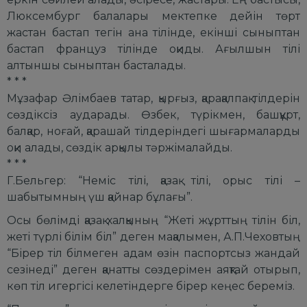
Люксембург балалары мектепке дейін төрт
жастан бастап тегін ана тілінде, екінші сыныптан
бастап француз тілінде оқиды. Ағылшын тілі
алтыншы сыныптан басталады.
* * *
Мұзафар Әлімбаев татар, қырғыз, қарақалпақ тілдерін
сөздіксіз аударады. Өзбек, түрікмен, башқұрт,
балқар, ноғай, қарашай тілдеріндегі шығармаларды
оқи алады, сөздік арқылы тәржімалайды.
* * *
Г.Бельгер: “Неміс тілі, қазақ тілі, орыс тілі –
шабытымның үш қайнар бұлағы”.
Осы бөлімді қазақ халқының “Жеті жұрттың тілін біл,
жеті түрлі білім біл” деген мақалымен, А.П.Чеховтың
“Бірер тіл білмеген адам өзін паспортсыз жандай
сезінеді” деген қанатты сөздерімен аяқтай отырып,
көп тіл игергісі келетіндерге бірер кеңес береміз.