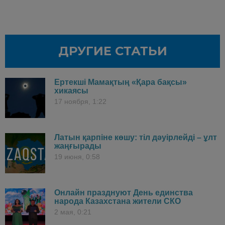
ДРУГИЕ СТАТЬИ
Ертекші Мамақтың «Қара бақсы»
хикаясы
17 ноября, 1:22
Латын қарпіне көшу: тіл дәуірлейді – ұлт
жаңғырады
19 июня, 0:58
Онлайн празднуют День единства
народа Казахстана жители СКО
2 мая, 0:21