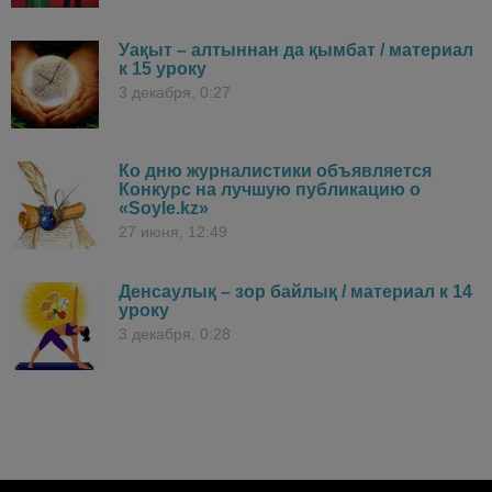
Уақыт – алтыннан да қымбат / материал
к 15 уроку
3 декабря, 0:27
Ко дню журналистики объявляется
Конкурс на лучшую публикацию о
«Soyle.kz»
27 июня, 12:49
Денсаулық – зор байлық / материал к 14
уроку
3 декабря, 0:28