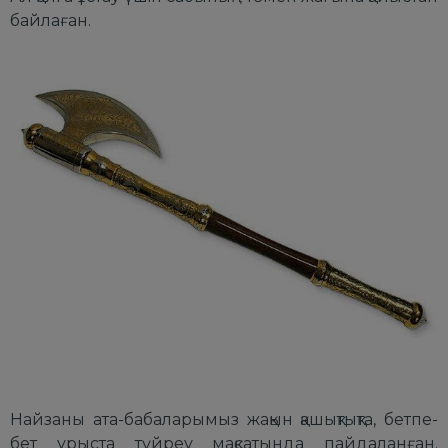
байлаған.
Найзаны ата-бабалаpымыз жақын қашықтықта, бетпе-
бет ұpыста түйpеу мақсатында пайдаланған.