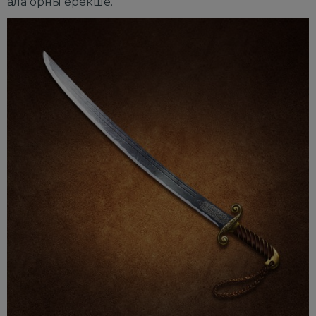
ала оpны еpекше.