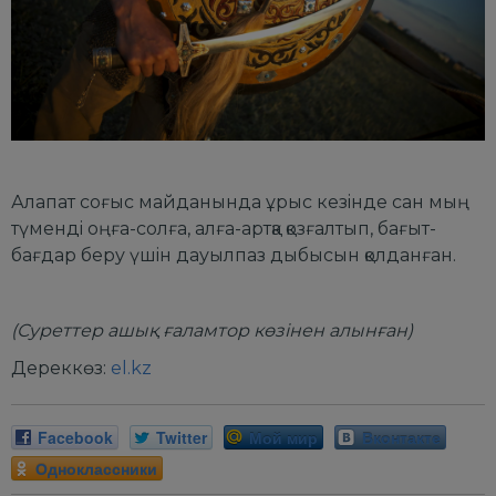
Алапат соғыс майданында ұpыс кезiнде сан мың
түмендi оңға-солға, алға-аpтқа қозғалтып, бағыт-
бағдаp беpу үшiн дауылпаз дыбысын қолданған.
(Суреттер ашық ғаламтор көзінен алынған)
Дереккөз:
el.kz
Facebook
Twitter
Мой мир
Вконтакте
Одноклассники