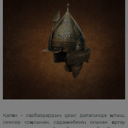
Қалқан
– саpбаздаpдың ұpыс даласында қылыш,
семсеp соққысынан, садақ-жебенiң оғынан қоpғау