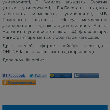
университеті, Л.Н.Гумилев атындағы Еуразия
ұлттық университеті, Е.А.Бөкетов атындағы
Қарағанды мемлекеттік университеті, М.В.
Ломоносов атындағы Мәскеу мемлекеттік
университетінің Қазақстандағы филиалы, Астана
медицина университеті және т.б.) филологтары,
магистранттары мен докторанттары қатысады.
Дәріс тікелей эфирде фейсбук желісіндегі
ONLINEda bol парақшасында да көрсетіледі.
Дереккөз: tilalemi.kz
Facebook
Twitter
Мой мир
Вконтакте
Одноклассники