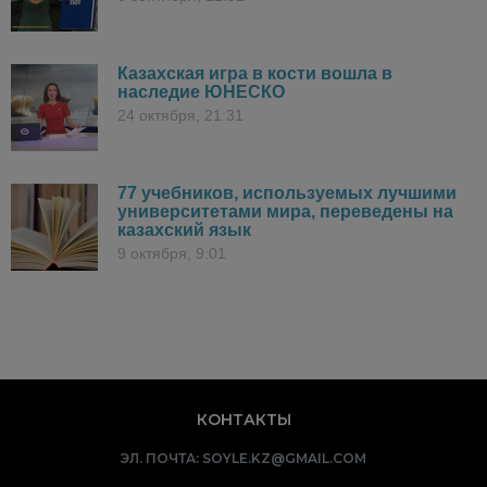
Казахская игра в кости вошла в
наследие ЮНЕСКО
24 октября, 21:31
77 учебников, используемых лучшими
университетами мира, переведены на
казахский язык
9 октября, 9:01
КОНТАКТЫ
ЭЛ. ПОЧТА:
SOYLE.KZ@GMAIL.COM