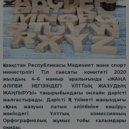
Қазақстан Республикасы Мәдениет және спорт
министрлігі Тіл саясаты комитеті 2020
жылдың 4-6 мамыр аралығында «ЖАҢА
ӘЛІПБИ НЕГІЗІНДЕГІ ҰЛТТЫҚ ЖАЗУДЫҢ
ЖАҢҒЫРУЫ» тақырыбындағы онлайн дәрісті
жалғастырады. Дәрісті ҚР Үкіметі жанындағы
«Қазақ жазуын латын әліпбиіне көшіру»
жөніндегі Ұлттық комиссияның
Орфографиялық жұмыс тобы ғалымдары
оқиды.