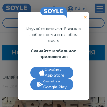
RU
УРОКИ
Изучайте казахский язык в
любое время и в любом
месте
Скачайте мобильное
НОВОСТИ И ОБЪЯВЛЕНИЯ
приложение:
Скачайте в
App Store
Онлайн дәріс жалғасады
Скачайте в
4 мая, 23:17
Google Play