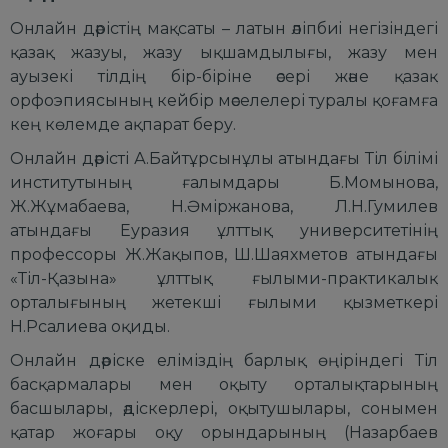
Онлайн дәрістің мақсаты
– латын әліпбиi негізіндегі
қазақ жазуы, жазу ықшамдылығы, жазу мен
ауызекі тілдің бір-біріне әсері және қазақ
орфоэпиясының кейбір мәселелері туралы қоғамға
кең көлемде ақпарат беру.
Онлайн дәрісті А.Байтұрсынұлы атындағы Тіл білімі
институтының ғалымдары Б.Момынова,
Ж.Жұмабаева, Н.Әміржанова, Л.Н.Гумилев
атындағы Еуразия ұлттық университетінің
профессоры Ж.Жақыпов, Ш.Шаяхметов атындағы
«Тіл-Қазына» ұлттық ғылыми-практикалық
орталығының жетекші ғылыми қызметкері
Н.Рсалиева оқиды.
Онлайн дәріске еліміздің барлық өңіріндегі Тіл
басқармалары мен оқыту орталықтарының
басшылары, әдіскерлері, оқытушылары, сонымен
қатар жоғары оқу орындарының (Назарбаев