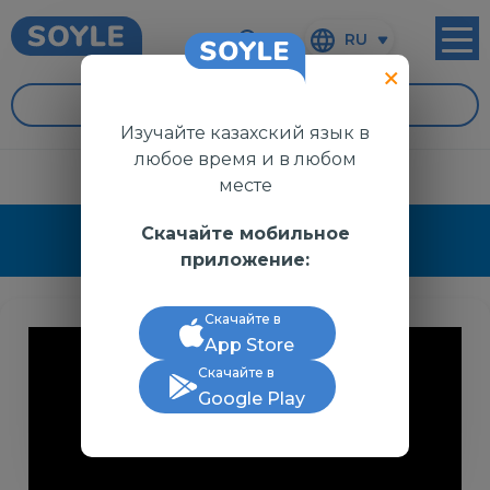
RU
УРОКИ
Изучайте казахский язык в
любое время и в любом
месте
Скачайте мобильное
СМОТРИМ
приложение:
Скачайте в
App Store
Скачайте в
Google Play