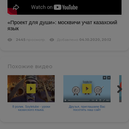
«Проект для души»: москвичи учат казахский
язык
2445
просмотр.
Добавлено
04.10.2020, 20:12
Похожие видео
8 ролик. Soyletube - уроки
Друзья, приглашаем Вас
15 р
казахского языка.
посетить наш сайт