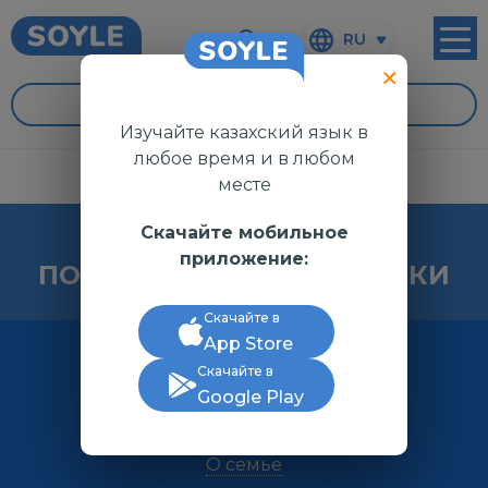
RU
УРОКИ
Изучайте казахский язык в
любое время и в любом
месте
МАҚАЛ-МӘТЕЛДЕР
Скачайте мобильное
приложение:
ПОСЛОВИЦЫ И ПОГОВОРКИ
Скачайте в
Все
App Store
Скачайте в
О дружбе
Google Play
О родине
О семье