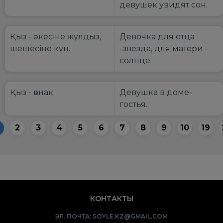
девушек увидят сон.
Қыз - әкесіне жұлдыз,
Девочка для отца
шешесіне күн.
-звезда, для матери -
солнце.
Қыз - қонақ.
Девушка в доме-
гостья.
2
3
4
5
6
7
8
9
10
19
КОНТАКТЫ
ЭЛ. ПОЧТА:
SOYLE.KZ@GMAIL.COM