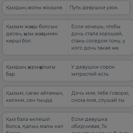
Қыздың жолы жіңішке.
Путь девушки узок.
Қызым жақсы болсын
Если хочешь, чтобы
десең, қызы жақсымен
дочь стала хорошей,
көрші бол.
стань соседом тому, у
кого дочь такая же.
Қыздың қырық қулығы
У девушки сорок
бар.
хитростей есть.
Қызым, саған айтамын,
Дочь моя, тебе говорю,
келінім, сен тыңда.
сноха моя, слушай ты.
Қыз бала өкпешіл
Если девушка
болса, Қалың малы көп
обидчивая, То