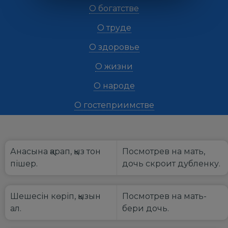
О богатстве
О труде
О здоровье
О жизни
О народе
О гостеприимстве
Анасына қарап, қыз тон
Посмотрев на мать,
пішер.
дочь скроит дубленку.
Шешесін көріп, қызын
Посмотрев на мать-
ал.
бери дочь.