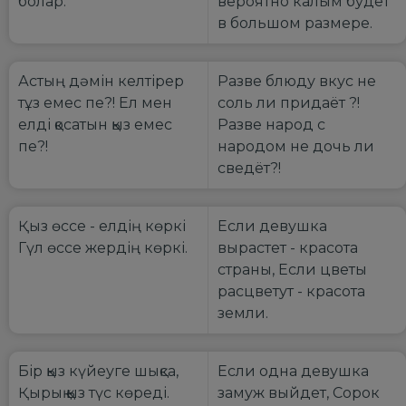
болар.
вероятно калым будет
в большом размере.
Астың дәмін келтірер
Разве блюду вкус не
тұз емес пе?! Ел мен
соль ли придаёт ?!
елді қосатын қыз емес
Разве народ с
пе?!
народом не дочь ли
сведёт?!
Қыз өссе - елдің көркі
Если девушка
Гүл өссе жердің көркі.
вырастет - красота
страны, Если цветы
расцветут - красота
земли.
Бір қыз күйеуге шықса,
Если одна девушка
Қырық қыз түс көреді.
замуж выйдет, Сорок