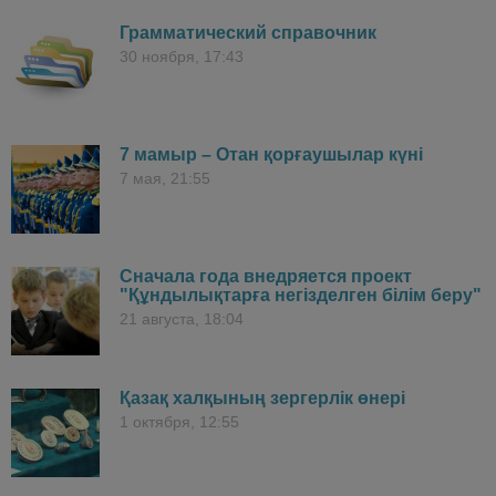
Грамматический справочник
30 ноября, 17:43
7 мамыр – Отан қорғаушылар күні
7 мая, 21:55
Сначала года внедряется проект
"Құндылықтарға негізделген білім беру"
21 августа, 18:04
Қазақ халқының зергерлік өнері
1 октября, 12:55