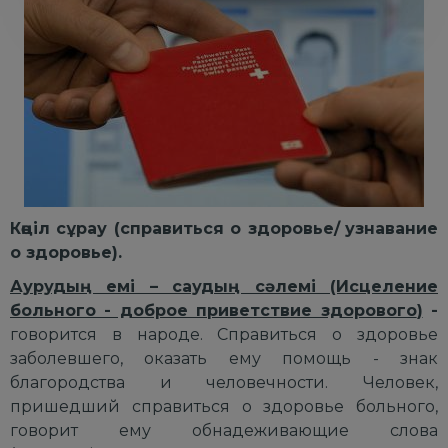
К
өңіл с
ұрау
(справ
иться о
здоровье/
узнавание
о здоровье
).
Аурудың емі – саудың сәлемі (Исцеление
больного - доброе приветствие здорового
)
-
говорится в народе. Справиться о здоровье
заболевшего, оказать ему помощь - знак
благородства и человечности. Человек,
пришедший справиться о здоровье больного,
говорит ему обнадеживающие слова