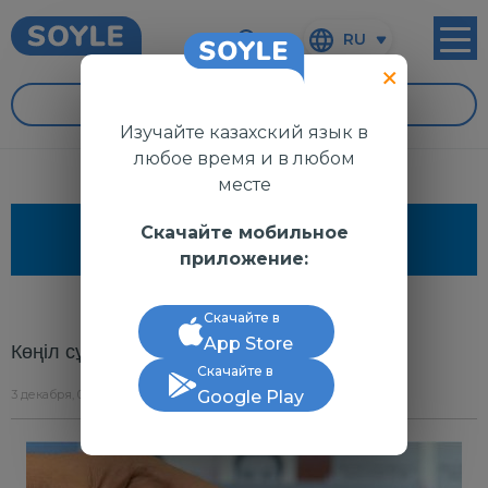
RU
УРОКИ
Изучайте казахский язык в
любое время и в любом
месте
Скачайте мобильное
ПОЛЕЗНО ЗНАТЬ
приложение:
Скачайте в
App Store
Көңіл сұрау (справиться о здоровье)
Скачайте в
3 декабря, 0:40
Google Play