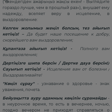
("Өткендегіден ажарыңыз жақсы екен! - Выглядите
гораздо лучше, чем в прошлый раз»), внушает ему
надежду, вселяет веру в исцеление, в
выздоровление:
Келген жолымыз жеңіл болсын, тез айығып
кетіңіз! –
Да будет наше посещение к добру,
скорейшего вам выздоровления
;
Құлантаза айығып кетіңіз! -
Полного вам
выздоровления
;
Дертіңізге шипа берсін / Дертке дауа берсін!/
Сауығып кетіңіз! -
Исцеления вам от болезни
/
Выздоравливайте
!
"К
өңіл с
ұрау"
- узнавание о здоровье - знак
уважения, почета.
Бейуақытта ауру адамның көңілін сұрамайды
-
в неурочное время, то есть в вечернее, ночью,
поздно вечером не приходят справляться о