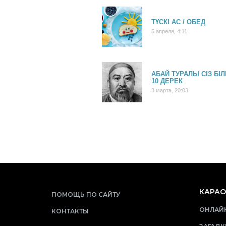
ТҮСКІ АС / ОБЕД
5 апреля, 4:11
АБАЙ ТУРАЛЫ СІЗ БІ
10 ДЕРЕК
3 марта, 20:03
КАРАО
ПОМОЩЬ ПО САЙТУ
ОНЛАЙН
КОНТАКТЫ