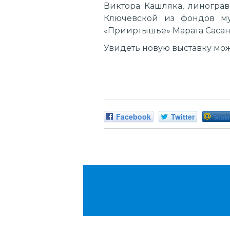
Виктора Кашляка, линогра
Ключевской из фондов му
«Прииртышье» Марата Сасан
Увидеть новую выставку мож
Facebook
Twitter
Мой