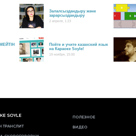
Залалсыздандыру және
зарарсыздандыру
2 апреля, 1:23
ЛМЕЙТІН
Пойте и учите казахский язык
на Караоке Soyle!
19 ноября, 15:00
КЕ SOYLE
ПОЛЕЗНОЕ
 ТРАНСЛИТ
ВИДЕО