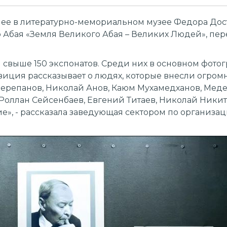
е в литературно-мемориальном музее Федора Дос
ю Абая «Земля Великого Абая – Великих Людей», п
свыше 150 экспонатов. Среди них в основном фотог
зиция рассказывает о людях, которые внесли огром
ерепанов, Николай Анов, Каюм Мухамедханов, Меде
 Роллан Сейсенбаев, Евгений Титаев, Николай Никит
е», - рассказала заведующая сектором по организа