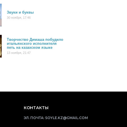
Звуки и буквы
30 ноября, 17:46
Творчество Димаша побудило
итальянского исполнителя
петь на казахском языке
13 ноября, 21:47
КОНТАКТЫ
ЭЛ. ПОЧТА:
SOYLE.KZ@GMAIL.COM