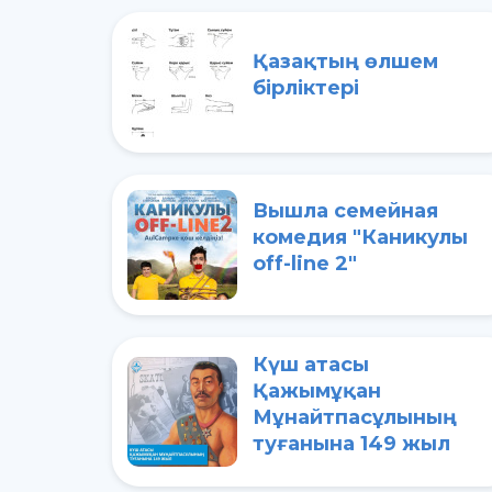
Қазақтың өлшем
бірліктері
Вышла семейная
комедия "Каникулы
off-line 2"
Күш атасы
Қажымұқан
Мұнайтпасұлының
туғанына 149 жыл