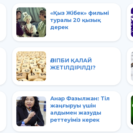
«Қыз Жібек» фильмі
туралы 20 қызық
дерек
ӘЛІПБИ ҚАЛАЙ
ЖЕТІЛДІРІЛДІ?
Анар Фазылжан: Тіл
жаңғыруы үшін
алдымен жазуды
реттеуіміз керек