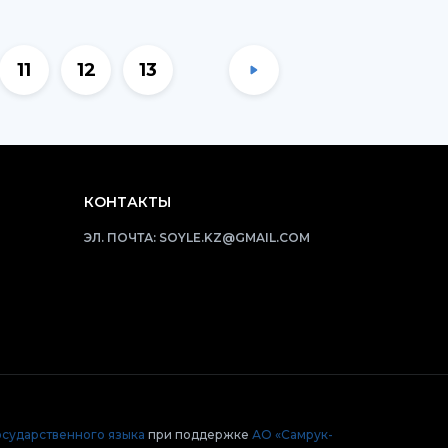
11
12
13
КОНТАКТЫ
ЭЛ. ПОЧТА:
SOYLE.KZ@GMAIL.COM
осударственного языка
при поддержке
АО «Самрук-