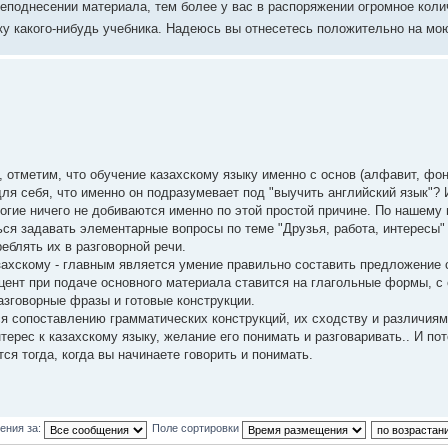
поднесении материала, тем более у вас в распоряжении огромное коли
ку какого-нибудь учебника. Надеюсь вы отнесетесь положительно на мо
 отметим, что обучение казахскому языку именно с основ (алфавит, фон
 себя, что именно он подразумевает под "выучить английский язык"? И
ногие ничего не добиваются именно по этой простой причине. По нашему
ся задавать элементарные вопросы по теме "Друзья, работа, интересы"
еблять их в разговорной речи.
азахскому - главным является умение правильно составить предложение 
кцент при подаче основного материала ставится на глагольные формы, с
азговорные фразы и готовые конструкции.
ся сопоставлению грамматических конструкций, их сходству и различиям
ерес к казахскому языку, желание его понимать и разговаривать.. И пот
огда, когда вы начинаете говорить и понимать.
ения за:
Поле сортировки