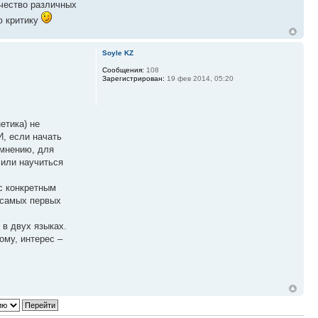
чество различных
ю критику
Soyle KZ
Сообщения:
108
Зарегистрирован:
19 фев 2014, 05:20
етика) не
, если начать
 мнению, для
 или научиться
с конкретным
 самых первых
 в двух языках.
ому, интерес –