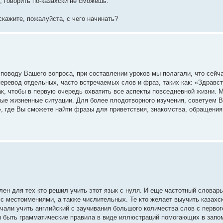
, говорить по-казахски не сможешь.
скажите, пожалуйста, с чего начинать?
 поводу Вашего вопроса, при составлении уроков мы полагали, что сейча
еревод отдельных, часто встречаемых слов и фраз, таких как: «Здравс
так, чтобы в первую очередь охватить все аспекты повседневной жизни. 
ые жизненные ситуации. Для более плодотворного изучения, советуем 
 где Вы сможете найти фразы для приветствия, знакомства, обращения и
лен для тех кто решил учить этот язык с нуля. И еще частотный слова
 с местоимениями, а также числительных. Те кто желает выучить казахск
чали учить английский с заучивания большого количества слов с первог
ы быть грамматические правила в виде иллюстраций помогающих в запо