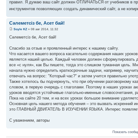
правил. Я думаю ваш сайт должен ОТЛИЧАТЬСЯ от учебников в пре
инструментов позволяющих создать динамический сайт, а не копир
Сәлеметсіз бе, Асет бай!
Soyle KZ
» 08 авг 2014, 11:32
Сәлеметсіз бе, Асет бай!
Спасибо за отзыв и проявленный интерес к нашему сайту.
Что касается вашего вопроса касательно содержания наших уроков,
является нашей целью. Каждый человек должен сформулировать для
все «с нуля», как Вы пишете, тогда это слишком туманная цель. М
начала нужно определить краткосрочные задачи, например, научить
отвечать на вопрос: "Который час?" и затем учится правильно употр
Также хотелось бы подчеркнуть, что при обучении разговорному к
словом, в первую очередь с глаголами. Поэтому в наших уроках а
уроков вводятся устойчивые глагольно-именные словосочетания, р
Пока на сайте 20 тем, и на всех уроках большое внимание уделяет
Основная цель нашего метода обучения – это вызвать искренний инт
это ГЛАВНЫЙ ДВИГАТЕЛЬ В ИЗУЧЕНИИ ЯЗЫКА. Интерес появляется т
С уважением, авторы
Показать сообщ