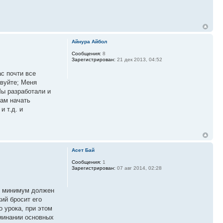
Айнура Айбол
Сообщения:
8
Зарегистрирован:
21 дек 2013, 04:52
с почти все
твуйте; Меня
Мы разработали и
Вам начать
 т.д. и
Асет Бай
Сообщения:
1
Зарегистрирован:
07 авг 2014, 02:28
рь минимум должен
ий бросит его
о урока, при этом
минании основных