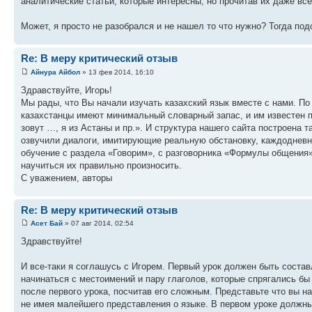
аналитические статьи, которые интересны, но прочитав их даже все
Может, я просто не разобрался и не нашел то что нужно? Тогда под
Re: В меру критический отзыв
Айнура Айбол
» 13 фев 2014, 16:10
Здравствуйте, Игорь!
Мы рады, что Вы начали изучать казахский язык вместе с нами. По
казахстанцы имеют минимальный словарный запас, и им известен п
зовут …, я из Астаны и пр.». И структура нашего сайта построена 
озвучили диалоги, имитирующие реальную обстановку, каждодневн
обучение с раздела «Говорим», с разговорника «Формулы общения»,
научиться их правильно произносить.
С уважением, авторы
Re: В меру критический отзыв
Асет Бай
» 07 авг 2014, 02:54
Здравствуйте!
И все-таки я соглашусь с Игорем. Первый урок должен быть состав
начинаться с местоимений и пару глаголов, которые спрягались бы
после первого урока, посчитав его сложным. Представьте что вы на
не имея малейшего представления о языке. В первом уроке должн