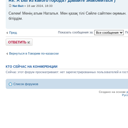
Re: А Вы из какого города? Давайте знакомиться )
Nat Bait
» 16 авг 2024, 18:33
Сәлем! Менің атым Наталья. Мен қазақ тілі Сөйле сайтпен оқимын
бітірдім.
Показать сообщения за:
П
Пред.
Ответить
Вернуться в Говорим по-казахски
КТО СЕЙЧАС НА КОНФЕРЕНЦИИ
Сейчас этот форум просматривают: нет зарегистрированных пользователей и гост
Список форумов
Создано на основе
Рус