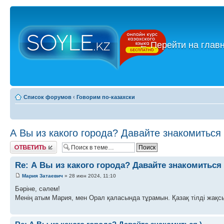
←
Перейти на глав
Список форумов
‹
Говорим по-казахски
А Вы из какого города? Давайте знакомиться 
Ответить
Re: А Вы из какого города? Давайте знакомиться 
Мария Затаевич
» 28 июн 2024, 11:10
Бәріне, сәлем!
Менің атым Мария, мен Орал қаласында тұрамын. Қазақ тілді жақс