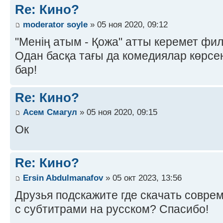
Re: Кино?
moderator soyle
» 05 ноя 2020, 09:12
"Менің атым - Қожа" атты керемет фил
Одан басқа тағы да комедиялар көрсе
бар!
Re: Кино?
Асем Смагул
» 05 ноя 2020, 09:15
Ок
Re: Кино?
Ersin Abdulmanafov
» 05 окт 2023, 13:56
Друзья подскажите где скачать совр
с субтитрами на русском? Спасибо!