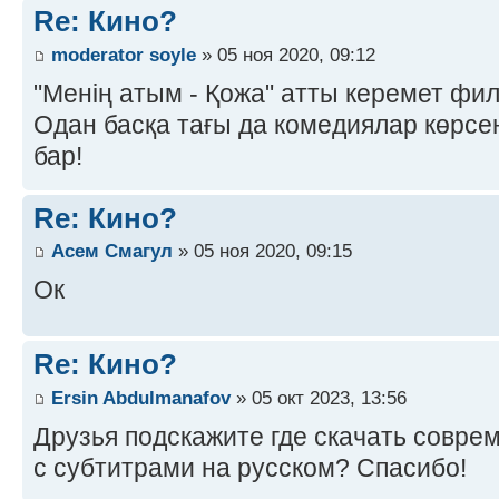
Re: Кино?
moderator soyle
» 05 ноя 2020, 09:12
"Менің атым - Қожа" атты керемет фил
Одан басқа тағы да комедиялар көрсе
бар!
Re: Кино?
Асем Смагул
» 05 ноя 2020, 09:15
Ок
Re: Кино?
Ersin Abdulmanafov
» 05 окт 2023, 13:56
Друзья подскажите где скачать совр
с субтитрами на русском? Спасибо!