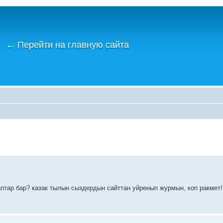
←
Перейти на главную сайта
птар бар? казак тылын сыздердын сайттан уйренып журмын, коп ракмет!