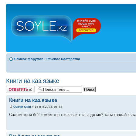
Список форумов
‹
Речевое мастерство
Книги на каз.языке
Ответить
Книги на каз.языке
Oustin Ollin
» 15 янв 2024, 05:43
Салеметсыз бе? комикстер тек казак тылынде ме? тагы кандай кыта