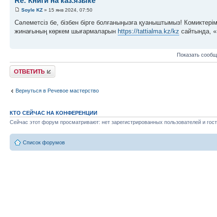
Re: Книги на каз.языке
Soyle KZ
» 15 янв 2024, 07:50
Сәлеметсіз бе, бізбен бірге болғаныңызға қуаныштымыз! Комиктерім
жинағының көркем шығармаларын
https://tattialma.kz/kz
сайтында, «К
Показать сообщ
Ответить
Вернуться в Речевое мастерство
КТО СЕЙЧАС НА КОНФЕРЕНЦИИ
Сейчас этот форум просматривают: нет зарегистрированных пользователей и гост
Список форумов