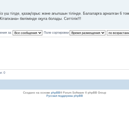
із үш тілде, қазақ/орыс және ағылшын тілінде. Балаларға арналған 6 то
ітапхана» бөлімінде оқуға болады. Сәттілік!!!
ения за:
Поле сортировки
и: 0
Создано на основе
phpBB
® Forum Software © phpBB Group
Русская поддержка phpBB