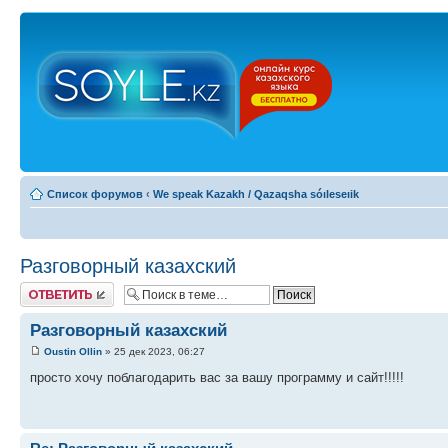
Список форумов
‹
We speak Kazakh / Qazaqsha sóıleseıik
Разговорный казахский
Ответить
Разговорный казахский
Oustin Ollin
» 25 дек 2023, 06:27
просто хочу поблагодарить вас за вашу программу и сайт!!!!!