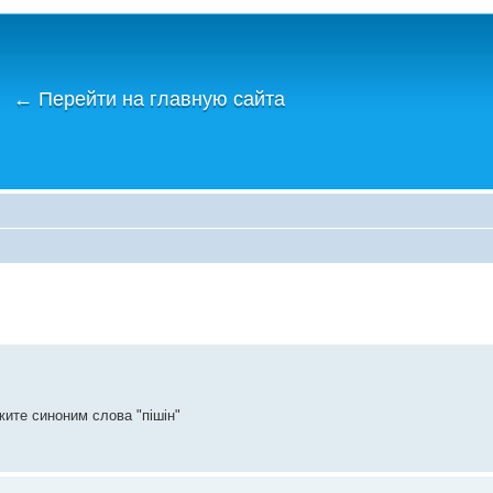
←
Перейти на главную сайта
жите синоним слова "пішін"