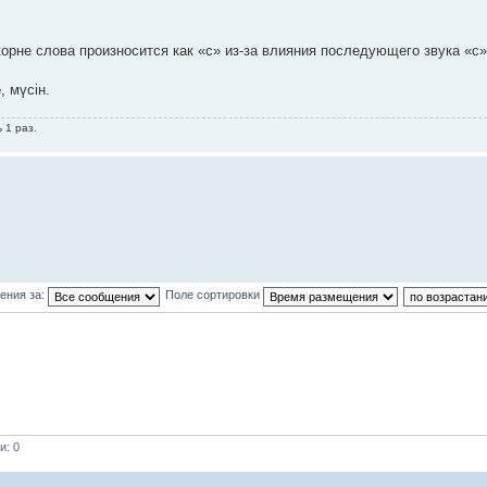
корне слова произносится как «с» из-за влияния последующего звука «с
, мүсін.
 1 раз.
ения за:
Поле сортировки
и: 0