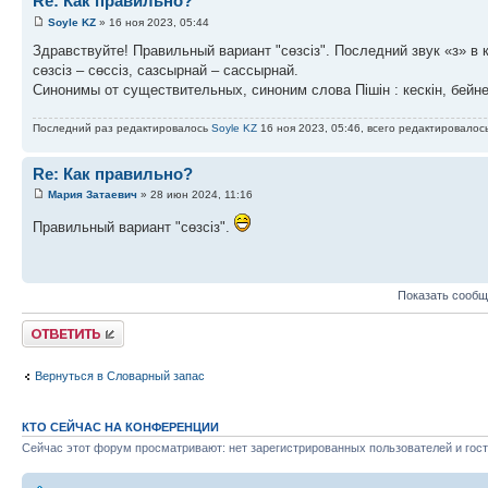
Re: Как правильно?
Soyle KZ
» 16 ноя 2023, 05:44
Здравствуйте! Правильный вариант "сөзсіз". Последний звук «з» в 
сөзсіз – сөссіз, сазсырнай – сассырнай.
Синонимы от существительных, синоним слова Пішін : кескін, бейне
Последний раз редактировалось
Soyle KZ
16 ноя 2023, 05:46, всего редактировалось
Re: Как правильно?
Мария Затаевич
» 28 июн 2024, 11:16
Правильный вариант "сөзсіз".
Показать сообщ
Ответить
Вернуться в Словарный запас
КТО СЕЙЧАС НА КОНФЕРЕНЦИИ
Сейчас этот форум просматривают: нет зарегистрированных пользователей и гост