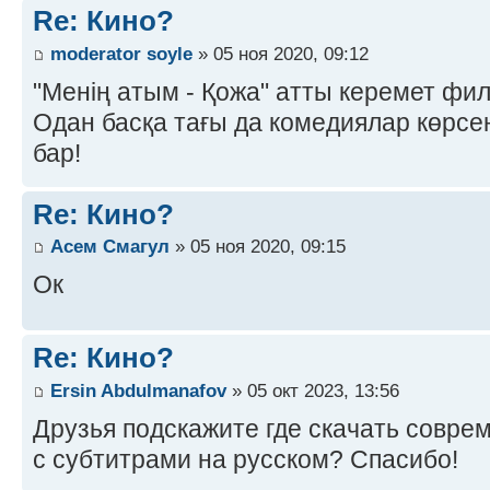
Re: Кино?
moderator soyle
» 05 ноя 2020, 09:12
"Менің атым - Қожа" атты керемет фил
Одан басқа тағы да комедиялар көрсе
бар!
Re: Кино?
Асем Смагул
» 05 ноя 2020, 09:15
Ок
Re: Кино?
Ersin Abdulmanafov
» 05 окт 2023, 13:56
Друзья подскажите где скачать совр
с субтитрами на русском? Спасибо!