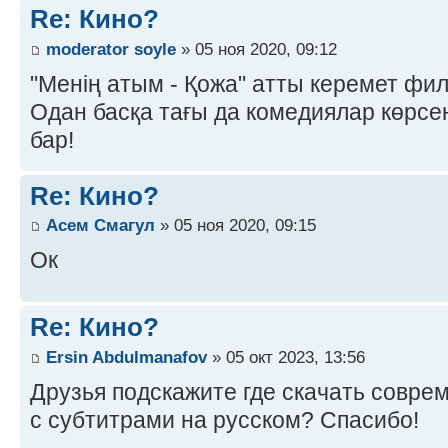
Re: Кино?
moderator soyle
» 05 ноя 2020, 09:12
"Менің атым - Қожа" атты керемет фил
Одан басқа тағы да комедиялар көрсе
бар!
Re: Кино?
Асем Смагул
» 05 ноя 2020, 09:15
Ок
Re: Кино?
Ersin Abdulmanafov
» 05 окт 2023, 13:56
Друзья подскажите где скачать совр
с субтитрами на русском? Спасибо!