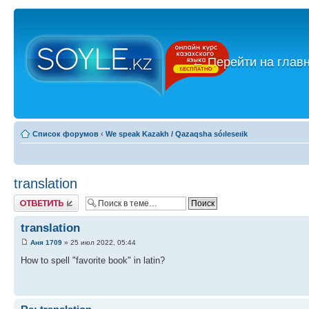
←
Перейти на глав
Список форумов
‹
We speak Kazakh / Qazaqsha sóıleseıik
translation
Ответить
translation
Аня 1709
» 25 июл 2022, 05:44
How to spell "favorite book" in latin?