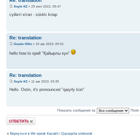
Re: translation
Soyle KZ
» 25 июл 2022, 05:47
сүйікті кітап - süiıktı kıtap
Re: translation
Oustin Ollin
» 10 авг 2023, 05:51
hello how to spell "Қайырлы күн"
Re: translation
Soyle KZ
» 11 авг 2023, 03:35
Hello. Ostin, it's pronounced "qaiyrly kün"
Показать сообщения за:
Поле 
Ответить
Вернуться в We speak Kazakh / Qazaqsha sóıleseıik