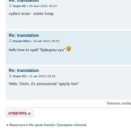
Re: translation
Soyle KZ
» 25 июл 2022, 05:47
сүйікті кітап - süiıktı kıtap
Re: translation
Oustin Ollin
» 10 авг 2023, 05:51
hello how to spell "Қайырлы күн"
Re: translation
Soyle KZ
» 11 авг 2023, 03:35
Hello. Ostin, it's pronounced "qaiyrly kün"
Показать сообщ
Ответить
Вернуться в We speak Kazakh / Qazaqsha sóıleseıik