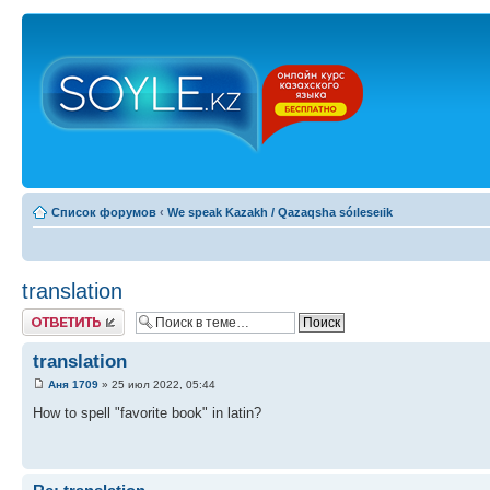
Список форумов
‹
We speak Kazakh / Qazaqsha sóıleseıik
translation
Ответить
translation
Аня 1709
» 25 июл 2022, 05:44
How to spell "favorite book" in latin?