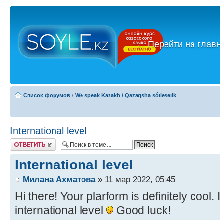
←
Перейти на глав
Список форумов
‹
We speak Kazakh / Qazaqsha sóıleseıik
International level
Ответить
International level
Милана Ахматова
» 11 мар 2022, 05:45
Hi there! Your plarform is definitely cool
international level
Good luck!