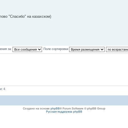
ово "Спасибо" на казахском)
ения за:
Поле сортировки
и: 4
Создано на основе
phpBB
® Forum Software © phpBB Group
Русская поддержка phpBB