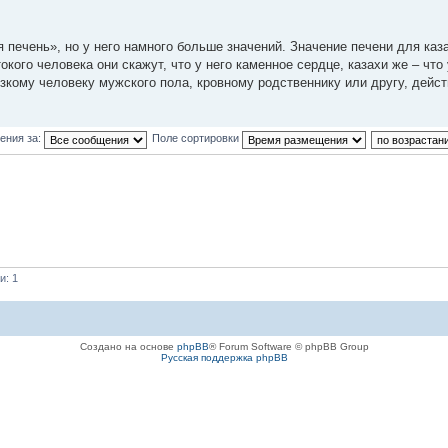
 печень», но у него намного больше значений. Значение печени для каз
кого человека они скажут, что у него каменное сердце, казахи же – что
зкому человеку мужского пола, кровному родственнику или другу, дейс
ения за:
Поле сортировки
и: 1
Создано на основе
phpBB
® Forum Software © phpBB Group
Русская поддержка phpBB