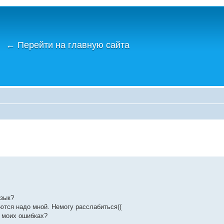
←
Перейти на главную сайта
язык?
еются надо мной. Немогу расслабиться((
о моих ошибках?