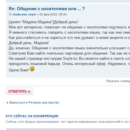
Re: Общение с носителями или ... ?
moderator soyle
» 02 фев 2022, 05:43
[quote="Мадина Мадина"]Добрый день!
Мне вот интересно, помогает ли общение с носителями подтянуть 
Я немного стесняюсь говорить с носителями языка, так как они см
Как расслабиться и не париться что они думают о моем акценте и о
Добрый день, Мадина!
Да, конечно. Общение с носителями языка значительно улучшает с
Советуем Вам найти лояльных партнёров для общения. Так как не 
На нашей странице инстаграм Soyle.kz Вы можете найти в ленте с
преодолеть языковой барьер. Очень интересный эфир. Надеемся, ч
Удачи Вам!
Показать сообщ
Ответить
Вернуться в Речевое мастерство
КТО СЕЙЧАС НА КОНФЕРЕНЦИИ
Сейчас этот форум просматривают: нет зарегистрированных пользователей и гост