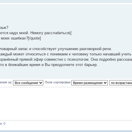
язык?
еются надо мной. Немогу расслабиться((
 моих ошибках?[/quote]
ловарный запас и способствует улучшению разговорной речи.
каждый может относиться с понимаем к человеку только начавший учить 
охранённый прямой эфир совместно с психологом. Она подробно рассказ
то в ближайшее время и Вы преодолеете этот барьер.
ения за:
Поле сортировки
и: 0