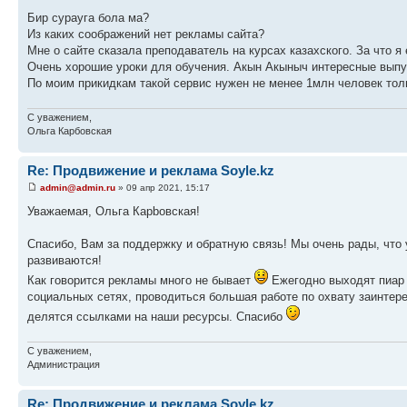
Бир сурауга бола ма?
Из каких соображений нет рекламы сайта?
Мне о сайте сказала преподаватель на курсах казахского. За что я
Очень хорошие уроки для обучения. Акын Акыныч интересные выпус
По моим прикидкам такой сервис нужен не менее 1млн человек толь
С уважением,
Ольга Карбовская
Re: Продвижение и реклама Soyle.kz
admin@admin.ru
» 09 апр 2021, 15:17
Уважаемая, Ольга Карbовская!
Спасибо, Вам за поддержку и обратную связь! Мы очень рады, что
развиваются!
Как говорится рекламы много не бывает
Ежегодно выходят пиар 
социальных сетях, проводиться большая работе по охвату заинтере
делятся ссылками на наши ресурсы. Спасибо
С уважением,
Администрация
Re: Продвижение и реклама Soyle.kz