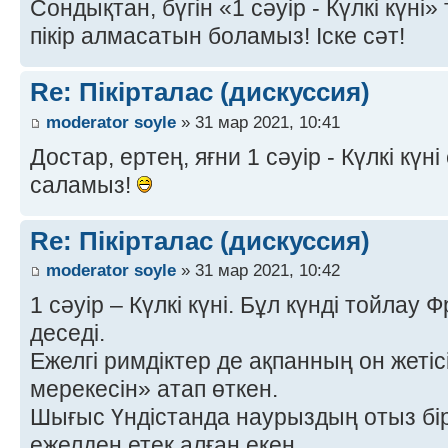
Сондықтан, бүгін «1 сәуір - Күлкі күні
пікір алмасатын боламыз! Іске сәт!
Re: Пікірталас (дискуссия)
moderator soyle
» 31 мар 2021, 10:41
Достар, ертең, яғни 1 сәуір - Күлкі күні 
саламыз!
Re: Пікірталас (дискуссия)
moderator soyle
» 31 мар 2021, 10:42
1 сәуір – Күлкі күні. Бұл күнді тойлау
деседі.
Ежелгі римдіктер де ақпанның он жеті
мерекесін» атап өткен.
Шығыс Үндістанда наурыздың отыз бі
ежелден етек алған екен.