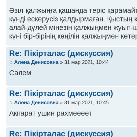
Әзіл-қалжыңға қашанда теріс қарамай
күнді ескерусіз қалдырмаған. Қыстың 
алай-дүлей мінезін қалжыңмен жуып-
күні бір-бірінің көңілін қалжыңмен кө
Re: Пікірталас (дискуссия)
Алена Денисовна
» 31 мар 2021, 10:44
Салем
Re: Пікірталас (дискуссия)
Алена Денисовна
» 31 мар 2021, 10:45
Акпарат ушин рахмеееет
Re: Пікірталас (дискуссия)