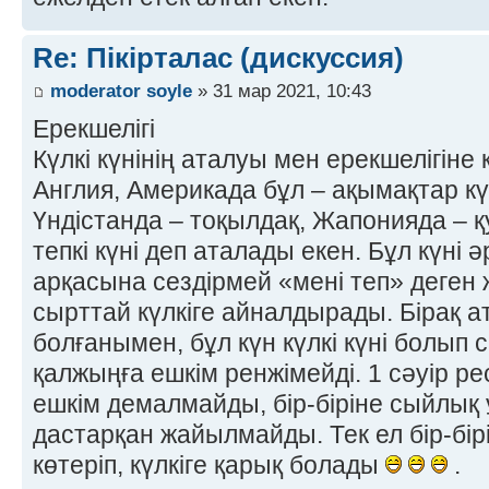
Re: Пікірталас (дискуссия)
moderator soyle
» 31 мар 2021, 10:43
Ерекшелігі
Күлкі күнінің аталуы мен ерекшелігіне
Англия, Америкада бұл – ақымақтар күн
Үндістанда – тоқылдақ, Жапонияда –
тепкі күні деп аталады екен. Бұл күні
арқасына сездірмей «мені теп» деген ж
сырттай күлкіге айналдырады. Бірақ а
болғанымен, бұл күн күлкі күні болып с
қалжыңға ешкім ренжімейді. 1 сәуір ре
ешкім демалмайды, бір-біріне сыйлық 
дастарқан жайылмайды. Тек ел бір-бір
көтеріп, күлкіге қарық болады
.