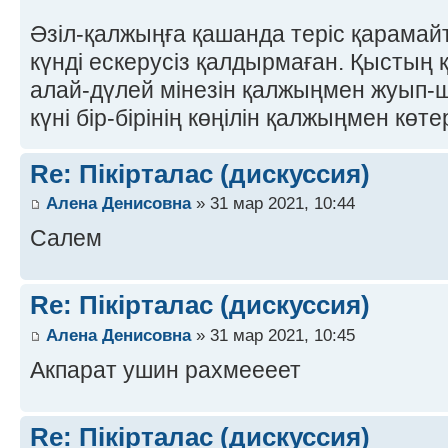
Әзіл-қалжыңға қашанда теріс қарамай
күнді ескерусіз қалдырмаған. Қыстың 
алай-дүлей мінезін қалжыңмен жуып-
күні бір-бірінің көңілін қалжыңмен кө
Re: Пікірталас (дискуссия)
Алена Денисовна
» 31 мар 2021, 10:44
Салем
Re: Пікірталас (дискуссия)
Алена Денисовна
» 31 мар 2021, 10:45
Акпарат ушин рахмеееет
Re: Пікірталас (дискуссия)