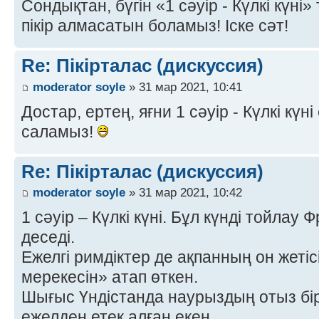
Сондықтан, бүгін «1 сәуір - Күлкі күні
пікір алмасатын боламыз! Іске сәт!
Re: Пікірталас (дискуссия)
moderator soyle
» 31 мар 2021, 10:41
Достар, ертең, яғни 1 сәуір - Күлкі күні 
саламыз!
Re: Пікірталас (дискуссия)
moderator soyle
» 31 мар 2021, 10:42
1 сәуір – Күлкі күні. Бұл күнді тойлау
деседі.
Ежелгі римдіктер де ақпанның он жеті
мерекесін» атап өткен.
Шығыс Үндістанда наурыздың отыз бі
ежелден етек алған екен.