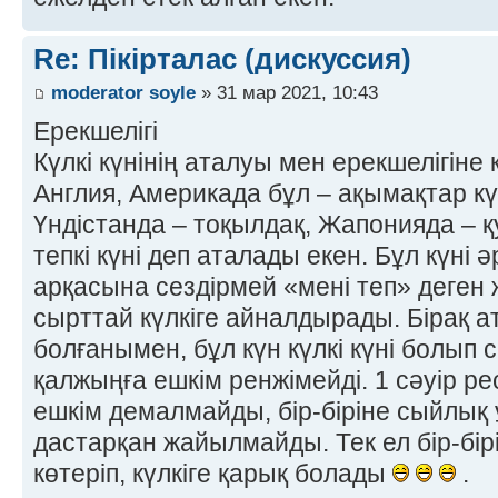
Re: Пікірталас (дискуссия)
moderator soyle
» 31 мар 2021, 10:43
Ерекшелігі
Күлкі күнінің аталуы мен ерекшелігіне
Англия, Америкада бұл – ақымақтар күн
Үндістанда – тоқылдақ, Жапонияда –
тепкі күні деп аталады екен. Бұл күні
арқасына сездірмей «мені теп» деген ж
сырттай күлкіге айналдырады. Бірақ а
болғанымен, бұл күн күлкі күні болып с
қалжыңға ешкім ренжімейді. 1 сәуір ре
ешкім демалмайды, бір-біріне сыйлық 
дастарқан жайылмайды. Тек ел бір-бір
көтеріп, күлкіге қарық болады
.