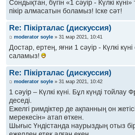
Сондықтан, бүгін «1 сәуір - Күлкі күні
пікір алмасатын боламыз! Іске сәт!
Re: Пікірталас (дискуссия)
moderator soyle
» 31 мар 2021, 10:41
Достар, ертең, яғни 1 сәуір - Күлкі күні 
саламыз!
Re: Пікірталас (дискуссия)
moderator soyle
» 31 мар 2021, 10:42
1 сәуір – Күлкі күні. Бұл күнді тойлау
деседі.
Ежелгі римдіктер де ақпанның он жеті
мерекесін» атап өткен.
Шығыс Үндістанда наурыздың отыз бі
ежелден етек алған екен.