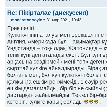
Re: Пікірталас (дискуссия)
moderator soyle
» 31 мар 2021, 10:43
Ерекшелігі
Күлкі күнінің аталуы мен ерекшелігіне
Англия, Америкада бұл – ақымақтар күн
Үндістанда – тоқылдақ, Жапонияда –
тепкі күні деп аталады екен. Бұл күні
арқасына сездірмей «мені теп» деген ж
сырттай күлкіге айналдырады. Бірақ а
болғанымен, бұл күн күлкі күні болып с
қалжыңға ешкім ренжімейді. 1 сәуір ре
ешкім демалмайды, бір-біріне сыйлық 
дастарқан жайылмайды. Тек ел бір-бір
көтеріп, күлкіге қарық болады
.