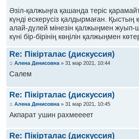
Әзіл-қалжыңға қашанда теріс қарамай
күнді ескерусіз қалдырмаған. Қыстың 
алай-дүлей мінезін қалжыңмен жуып-
күні бір-бірінің көңілін қалжыңмен кө
Re: Пікірталас (дискуссия)
Алена Денисовна
» 31 мар 2021, 10:44
Салем
Re: Пікірталас (дискуссия)
Алена Денисовна
» 31 мар 2021, 10:45
Акпарат ушин рахмеееет
Re: Пікірталас (дискуссия)