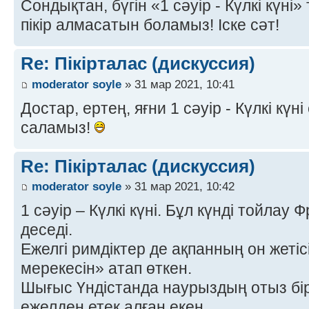
Сондықтан, бүгін «1 сәуір - Күлкі күні
пікір алмасатын боламыз! Іске сәт!
Re: Пікірталас (дискуссия)
moderator soyle
» 31 мар 2021, 10:41
Достар, ертең, яғни 1 сәуір - Күлкі күні 
саламыз!
Re: Пікірталас (дискуссия)
moderator soyle
» 31 мар 2021, 10:42
1 сәуір – Күлкі күні. Бұл күнді тойлау
деседі.
Ежелгі римдіктер де ақпанның он жеті
мерекесін» атап өткен.
Шығыс Үндістанда наурыздың отыз бі
ежелден етек алған екен.