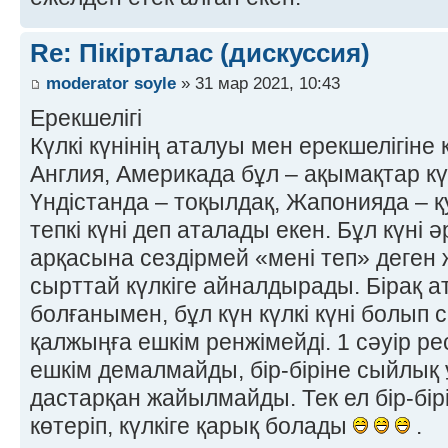
Re: Пікірталас (дискуссия)
moderator soyle
» 31 мар 2021, 10:43
Ерекшелігі
Күлкі күнінің аталуы мен ерекшелігіне
Англия, Америкада бұл – ақымақтар күн
Үндістанда – тоқылдақ, Жапонияда –
тепкі күні деп аталады екен. Бұл күні
арқасына сездірмей «мені теп» деген ж
сырттай күлкіге айналдырады. Бірақ а
болғанымен, бұл күн күлкі күні болып с
қалжыңға ешкім ренжімейді. 1 сәуір ре
ешкім демалмайды, бір-біріне сыйлық 
дастарқан жайылмайды. Тек ел бір-бір
көтеріп, күлкіге қарық болады
.