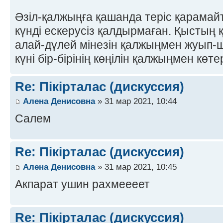
Әзіл-қалжыңға қашанда теріс қарамай
күнді ескерусіз қалдырмаған. Қыстың 
алай-дүлей мінезін қалжыңмен жуып-
күні бір-бірінің көңілін қалжыңмен кө
Re: Пікірталас (дискуссия)
Алена Денисовна
» 31 мар 2021, 10:44
Салем
Re: Пікірталас (дискуссия)
Алена Денисовна
» 31 мар 2021, 10:45
Акпарат ушин рахмеееет
Re: Пікірталас (дискуссия)