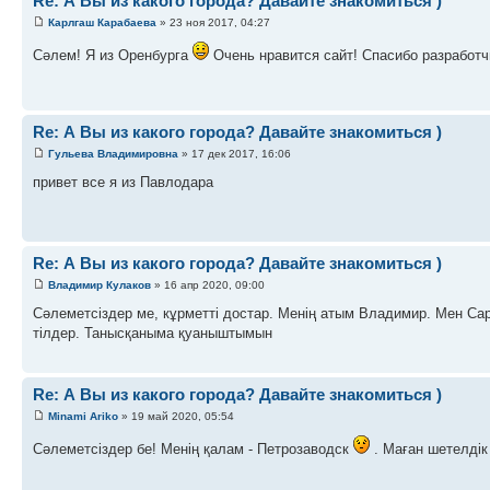
Re: А Вы из какого города? Давайте знакомиться )
Карлгаш Карабаева
» 23 ноя 2017, 04:27
Сәлем! Я из Оренбурга
Очень нравится сайт! Спасибо разработ
Re: А Вы из какого города? Давайте знакомиться )
Гульева Владимировна
» 17 дек 2017, 16:06
привет все я из Павлодара
Re: А Вы из какого города? Давайте знакомиться )
Владимир Кулаков
» 16 апр 2020, 09:00
Сәлеметсіздер ме, кұрметті достар. Менің атым Владимир. Мен Сара
тілдер. Танысқаныма қуаныштымын
Re: А Вы из какого города? Давайте знакомиться )
Minami Ariko
» 19 май 2020, 05:54
Сәлеметсіздер бе! Менің қалам - Петрозаводск
. Маған шетелдік 