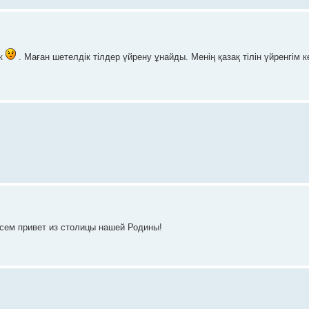
ск
. Маған шетелдік тілдер үйрену ұнайды. Менің қазақ тілін үйренгім 
 Всем привет из столицы нашей Родины!