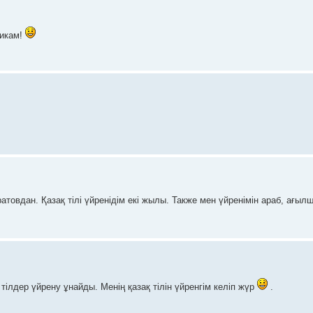
чикам!
товдан. Қазақ тілі үйренідім екі жылы. Также мен үйренімін араб, ағы
тілдер үйрену ұнайды. Менің қазақ тілін үйренгім келіп жүр
.