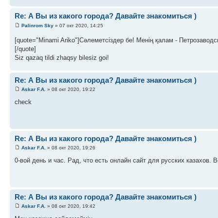
Re: А Вы из какого города? Давайте знакомиться )
Palinrom Sky
» 07 окт 2020, 14:25
[quote="Minami Ariko"]Сәлеметсіздер бе! Менің қалам - Петрозавод
[/quote]
Siz qazaq tildi zhaqsy bilesiz goi!
Re: А Вы из какого города? Давайте знакомиться )
Askar F.A.
» 08 окт 2020, 19:22
check
Re: А Вы из какого города? Давайте знакомиться )
Askar F.A.
» 08 окт 2020, 19:26
0-вой день и час. Рад, что есть онлайн сайт для русских казахов.
Re: А Вы из какого города? Давайте знакомиться )
Askar F.A.
» 08 окт 2020, 19:42