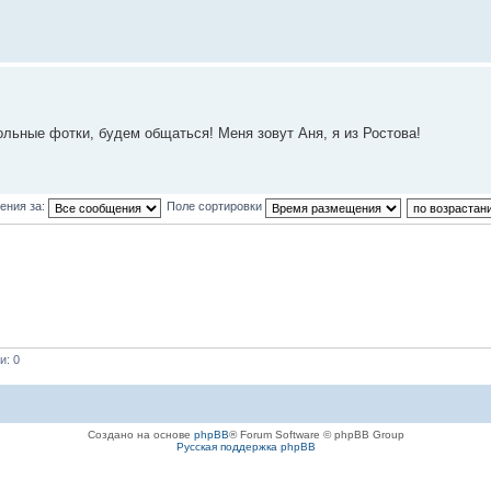
льные фотки, будем общаться! Меня зовут Аня, я из Ростова!
ения за:
Поле сортировки
и: 0
Создано на основе
phpBB
® Forum Software © phpBB Group
Русская поддержка phpBB