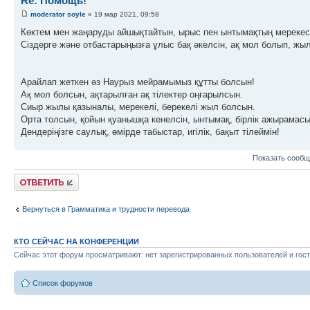
Re: Помощь!
moderator soyle
» 19 мар 2021, 09:58
Көктем мен жаңаруды айшықтайтын, ырыс пен ынтымақтың мерекесі
Сіздерге және отбастарыңызға ұлыс бақ әкелсін, ақ мол болып, жыл
Арайлап жеткен әз Наурыз мейрамымыз құтты болсын!
Ақ мол болсын, ақтарылған ақ тілектер оңғарылсын.
Сиыр жылы қазыналы, мерекелі, берекелі жыл болсын.
Орта толсын, қойын қуанышқа кенелсін, ынтымақ, бірлік ажырамасы
Дендеріңізге саулық, өмірде табыстар, игілік, бақыт тілеймін!
Показать сообщ
Ответить
Вернуться в Грамматика и трудности перевода
КТО СЕЙЧАС НА КОНФЕРЕНЦИИ
Сейчас этот форум просматривают: нет зарегистрированных пользователей и гост
Список форумов