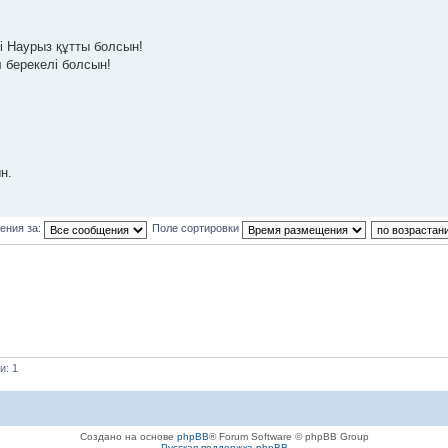
 Наурыз құтты болсын!
 берекелі болсын!
н.
ения за:
Поле сортировки
и: 1
Создано на основе
phpBB
® Forum Software © phpBB Group
Русская поддержка phpBB