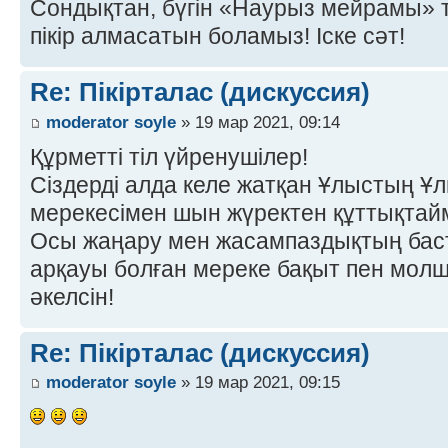
Сондықтан, бүгін «Наурыз мейрамы» 
пікір алмасатын боламыз! Іске сәт!
Re: Пікірталас (дискуссия)
moderator soyle
» 19 мар 2021, 09:14
Құрметті тіл үйренушілер!
Сіздерді алда келе жатқан Ұлыстың Ұл
мерекесімен шын жүректен құттықтай
Осы жаңару мен жасампаздықтың баст
арқауы болған мереке бақыт пен молшы
әкелсін!
Re: Пікірталас (дискуссия)
moderator soyle
» 19 мар 2021, 09:15