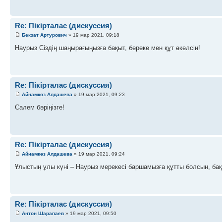
Re: Пікірталас (дискуссия)
Бекзат Артурович
» 19 мар 2021, 09:18
Наурыз Сіздің шаңырағыңызға бақыт, береке мен құт әкелсін!
Re: Пікірталас (дискуссия)
Айнамкөз Алдашева
» 19 мар 2021, 09:23
Салем бәріңізге!
Re: Пікірталас (дискуссия)
Айнамкөз Алдашева
» 19 мар 2021, 09:24
Ұлыстың ұлы күні – Наурыз мерекесі баршамызға құтты болсын, бақ
Re: Пікірталас (дискуссия)
Антон Шарапаев
» 19 мар 2021, 09:50