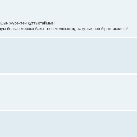
 шын жүректен құттықтаймыз!
ы болған мереке бақыт пен молшылық, татулық пен бірлік әкелсін!