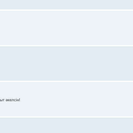
ыт әкелсін!