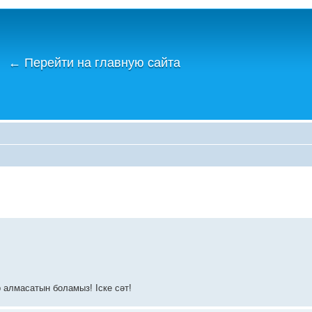
←
Перейти на главную сайта
 алмасатын боламыз! Іске сәт!