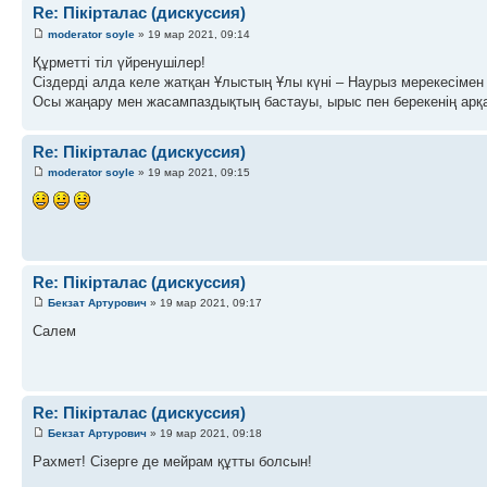
Re: Пікірталас (дискуссия)
moderator soyle
» 19 мар 2021, 09:14
Құрметті тіл үйренушілер!
Сіздерді алда келе жатқан Ұлыстың Ұлы күні – Наурыз мерекесімен
Осы жаңару мен жасампаздықтың бастауы, ырыc пен берекенің арқау
Re: Пікірталас (дискуссия)
moderator soyle
» 19 мар 2021, 09:15
Re: Пікірталас (дискуссия)
Бекзат Артурович
» 19 мар 2021, 09:17
Салем
Re: Пікірталас (дискуссия)
Бекзат Артурович
» 19 мар 2021, 09:18
Рахмет! Сізерге де мейрам құтты болсын!