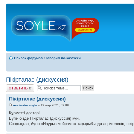
Список форумов
‹
Говорим по-казахски
Пікірталас (дискуссия)
Ответить
Пікірталас (дискуссия)
moderator soyle
» 19 мар 2021, 09:09
Құрметті достар!
Бүгін бізде Пікірталас (дискуссия) күні.
Сондықтан, бүгін «Наурыз мейрамы» тақырыбында әңгімелесіп, пікір