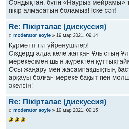
Сондықтан, бүгін «Наурыз мейрамы» 
пікір алмасатын боламыз! Іске сәт!
Re: Пікірталас (дискуссия)
moderator soyle
» 19 мар 2021, 09:14
Құрметті тіл үйренушілер!
Сіздерді алда келе жатқан Ұлыстың Ұл
мерекесімен шын жүректен құттықтай
Осы жаңару мен жасампаздықтың баст
арқауы болған мереке бақыт пен молшы
әкелсін!
Re: Пікірталас (дискуссия)
moderator soyle
» 19 мар 2021, 09:15