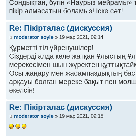
Сондықтан, бүгін «Наурыз мейрамы» 
пікір алмасатын боламыз! Іске сәт!
Re: Пікірталас (дискуссия)
moderator soyle
» 19 мар 2021, 09:14
Құрметті тіл үйренушілер!
Сіздерді алда келе жатқан Ұлыстың Ұл
мерекесімен шын жүректен құттықтай
Осы жаңару мен жасампаздықтың баст
арқауы болған мереке бақыт пен молшы
әкелсін!
Re: Пікірталас (дискуссия)
moderator soyle
» 19 мар 2021, 09:15