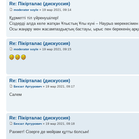
Re: Пікірталас (дискуссия)
moderator soyle
» 19 мар 2021, 09:14
Құрметті тіл үйренушілер!
Сіздерді алда келе жатқан Ұлыстың Ұлы күні – Наурыз мерекесімен
Осы жаңару мен жасампаздықтың бастауы, ырыc пен берекенің арқау
Re: Пікірталас (дискуссия)
moderator soyle
» 19 мар 2021, 09:15
Re: Пікірталас (дискуссия)
Бекзат Артурович
» 19 мар 2021, 09:17
Салем
Re: Пікірталас (дискуссия)
Бекзат Артурович
» 19 мар 2021, 09:18
Рахмет! Сізерге де мейрам құтты болсын!