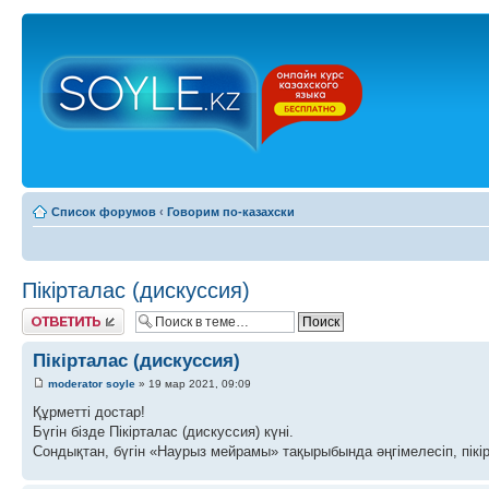
Список форумов
‹
Говорим по-казахски
Пікірталас (дискуссия)
Ответить
Пікірталас (дискуссия)
moderator soyle
» 19 мар 2021, 09:09
Құрметті достар!
Бүгін бізде Пікірталас (дискуссия) күні.
Сондықтан, бүгін «Наурыз мейрамы» тақырыбында әңгімелесіп, пікір