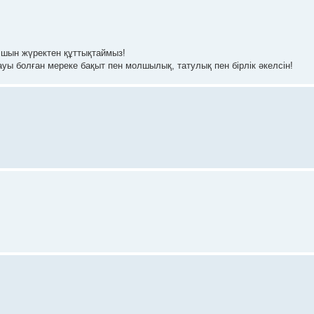
 шын жүректен құттықтаймыз!
ы болған мереке бақыт пен молшылық, татулық пен бірлік әкелсін!