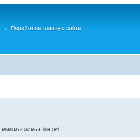
←
Перейти на главную сайта
 алмасатын боламыз! Іске сәт!