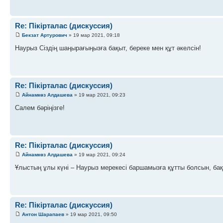
Re: Пікірталас (дискуссия)
Бекзат Артурович
» 19 мар 2021, 09:18
Наурыз Сіздің шаңырағыңызға бақыт, береке мен құт әкелсін!
Re: Пікірталас (дискуссия)
Айнамкөз Алдашева
» 19 мар 2021, 09:23
Салем бәріңізге!
Re: Пікірталас (дискуссия)
Айнамкөз Алдашева
» 19 мар 2021, 09:24
Ұлыстың ұлы күні – Наурыз мерекесі баршамызға құтты болсын, бақ
Re: Пікірталас (дискуссия)
Антон Шарапаев
» 19 мар 2021, 09:50