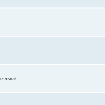
ыт әкелсін!