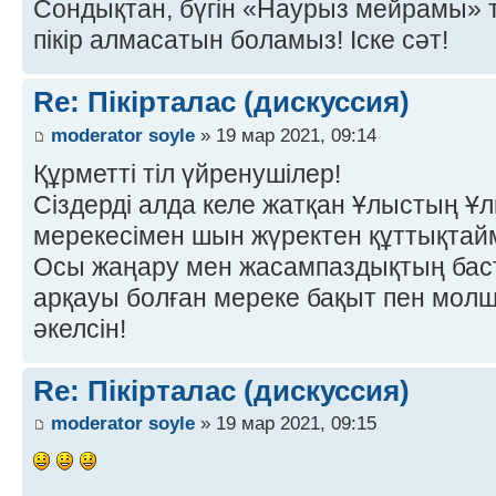
Сондықтан, бүгін «Наурыз мейрамы» 
пікір алмасатын боламыз! Іске сәт!
Re: Пікірталас (дискуссия)
moderator soyle
» 19 мар 2021, 09:14
Құрметті тіл үйренушілер!
Сіздерді алда келе жатқан Ұлыстың Ұл
мерекесімен шын жүректен құттықтай
Осы жаңару мен жасампаздықтың баст
арқауы болған мереке бақыт пен молшы
әкелсін!
Re: Пікірталас (дискуссия)
moderator soyle
» 19 мар 2021, 09:15