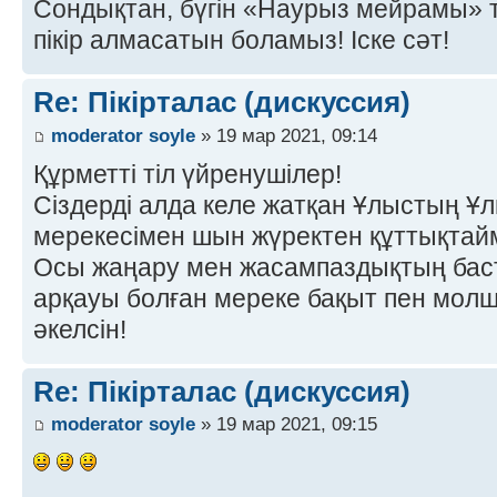
Сондықтан, бүгін «Наурыз мейрамы» 
пікір алмасатын боламыз! Іске сәт!
Re: Пікірталас (дискуссия)
moderator soyle
» 19 мар 2021, 09:14
Құрметті тіл үйренушілер!
Сіздерді алда келе жатқан Ұлыстың Ұл
мерекесімен шын жүректен құттықтай
Осы жаңару мен жасампаздықтың баст
арқауы болған мереке бақыт пен молшы
әкелсін!
Re: Пікірталас (дискуссия)
moderator soyle
» 19 мар 2021, 09:15