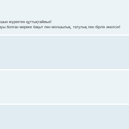
 шын жүректен құттықтаймыз!
ы болған мереке бақыт пен молшылық, татулық пен бірлік әкелсін!