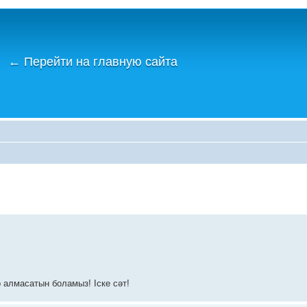
←
Перейти на главную сайта
 алмасатын боламыз! Іске сәт!