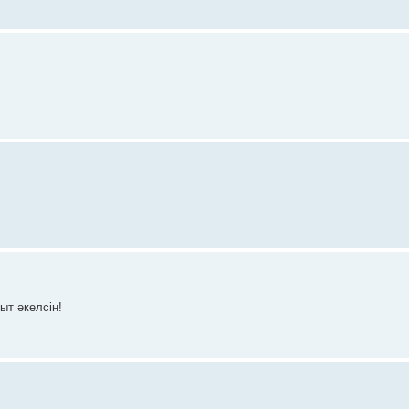
ыт әкелсін!