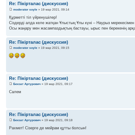
Re: Пікірталас (дискуссия)
moderator soyle
» 19 мар 2021, 09:14
Құрметті тіл үйренушілер!
Сіздерді алда келе жатқан Ұлыстың Ұлы күні – Наурыз мерекесімен
Осы жаңару мен жасампаздықтың бастауы, ырыc пен берекенің арқау
Re: Пікірталас (дискуссия)
moderator soyle
» 19 мар 2021, 09:15
Re: Пікірталас (дискуссия)
Бекзат Артурович
» 19 мар 2021, 09:17
Салем
Re: Пікірталас (дискуссия)
Бекзат Артурович
» 19 мар 2021, 09:18
Рахмет! Сізерге де мейрам құтты болсын!