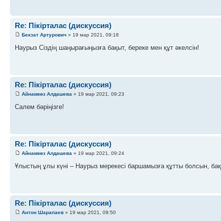
Re: Пікірталас (дискуссия)
Бекзат Артурович
» 19 мар 2021, 09:18
Наурыз Сіздің шаңырағыңызға бақыт, береке мен құт әкелсін!
Re: Пікірталас (дискуссия)
Айнамкөз Алдашева
» 19 мар 2021, 09:23
Салем бәріңізге!
Re: Пікірталас (дискуссия)
Айнамкөз Алдашева
» 19 мар 2021, 09:24
Ұлыстың ұлы күні – Наурыз мерекесі баршамызға құтты болсын, бақ
Re: Пікірталас (дискуссия)
Антон Шарапаев
» 19 мар 2021, 09:50