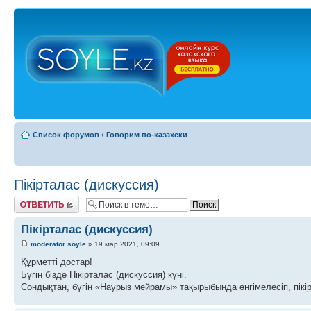
Список форумов
‹
Говорим по-казахски
Пікірталас (дискуссия)
Ответить
Пікірталас (дискуссия)
moderator soyle
» 19 мар 2021, 09:09
Құрметті достар!
Бүгін бізде Пікірталас (дискуссия) күні.
Сондықтан, бүгін «Наурыз мейрамы» тақырыбында әңгімелесіп, пікір