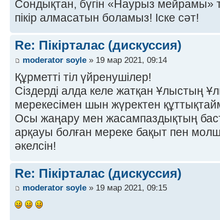
Сондықтан, бүгін «Наурыз мейрамы» 
пікір алмасатын боламыз! Іске сәт!
Re: Пікірталас (дискуссия)
moderator soyle
» 19 мар 2021, 09:14
Құрметті тіл үйренушілер!
Сіздерді алда келе жатқан Ұлыстың Ұл
мерекесімен шын жүректен құттықтай
Осы жаңару мен жасампаздықтың баст
арқауы болған мереке бақыт пен молшы
әкелсін!
Re: Пікірталас (дискуссия)
moderator soyle
» 19 мар 2021, 09:15