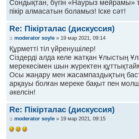
Сондықтан, бүгін «Наурыз мейрамы» 
пікір алмасатын боламыз! Іске сәт!
Re: Пікірталас (дискуссия)
moderator soyle
» 19 мар 2021, 09:14
Құрметті тіл үйренушілер!
Сіздерді алда келе жатқан Ұлыстың Ұл
мерекесімен шын жүректен құттықтай
Осы жаңару мен жасампаздықтың баст
арқауы болған мереке бақыт пен молшы
әкелсін!
Re: Пікірталас (дискуссия)
moderator soyle
» 19 мар 2021, 09:15