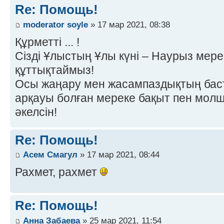
Re: Помощь!
moderator soyle
» 17 мар 2021, 08:38
Құрметті ... !
Сізді Ұлыстың Ұлы күні – Наурыз мер
құттықтаймыз!
Осы жаңару мен жасампаздықтың баст
арқауы болған мереке бақыт пен молшы
әкелсін!
Re: Помощь!
Асем Смагул
» 17 мар 2021, 08:44
Рахмет, рахмет
Re: Помощь!
Анна Забаева
» 25 мар 2021, 11:54