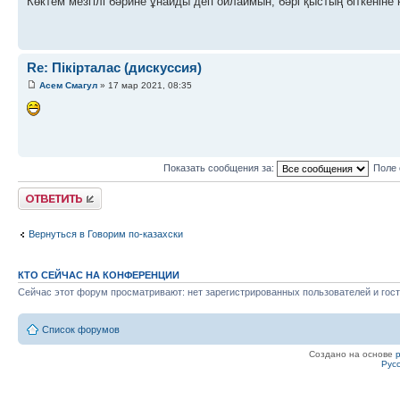
Көктем мезгілі бәрине ұнайды деп ойлаймын, бәрі қыстың біткеніне
Re: Пікірталас (дискуссия)
Асем Смагул
» 17 мар 2021, 08:35
Показать сообщения за:
Поле 
Ответить
Вернуться в Говорим по-казахски
КТО СЕЙЧАС НА КОНФЕРЕНЦИИ
Сейчас этот форум просматривают: нет зарегистрированных пользователей и гост
Список форумов
Создано на основе
Рус