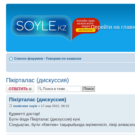
←
Перейти на глав
Список форумов
‹
Говорим по-казахски
Пікірталас (дискуссия)
Ответить
Пікірталас (дискуссия)
moderator soyle
» 17 мар 2021, 08:22
Құрметті достар!
Бүгін бізде Пікірталас (дискуссия) күні.
Сондықтан, бүгін «Көктем» тақырыбында әңгімелесіп, пікір алмасаты