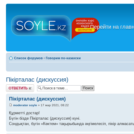
←
Перейти на глав
Список форумов
‹
Говорим по-казахски
Пікірталас (дискуссия)
Ответить
Пікірталас (дискуссия)
moderator soyle
» 17 мар 2021, 08:22
Құрметті достар!
Бүгін бізде Пікірталас (дискуссия) күні.
Сондықтан, бүгін «Көктем» тақырыбында әңгімелесіп, пікір алмасаты