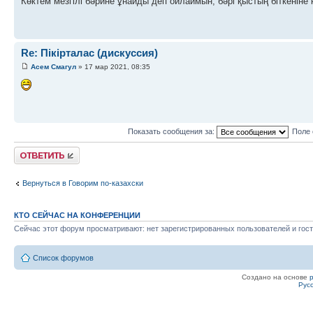
Көктем мезгілі бәрине ұнайды деп ойлаймын, бәрі қыстың біткеніне
Re: Пікірталас (дискуссия)
Асем Смагул
» 17 мар 2021, 08:35
Показать сообщения за:
Поле 
Ответить
Вернуться в Говорим по-казахски
КТО СЕЙЧАС НА КОНФЕРЕНЦИИ
Сейчас этот форум просматривают: нет зарегистрированных пользователей и гост
Список форумов
Создано на основе
Рус