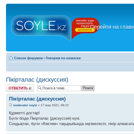
←
Перейти на глав
Список форумов
‹
Говорим по-казахски
Пікірталас (дискуссия)
Ответить
Пікірталас (дискуссия)
moderator soyle
» 17 мар 2021, 08:22
Құрметті достар!
Бүгін бізде Пікірталас (дискуссия) күні.
Сондықтан, бүгін «Көктем» тақырыбында әңгімелесіп, пікір алмасаты