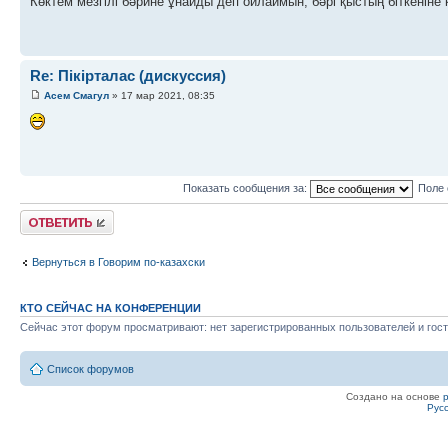
Көктем мезгілі бәрине ұнайды деп ойлаймын, бәрі қыстың біткеніне
Re: Пікірталас (дискуссия)
Асем Смагул
» 17 мар 2021, 08:35
Показать сообщения за:
Поле 
Ответить
Вернуться в Говорим по-казахски
КТО СЕЙЧАС НА КОНФЕРЕНЦИИ
Сейчас этот форум просматривают: нет зарегистрированных пользователей и гост
Список форумов
Создано на основе
Рус